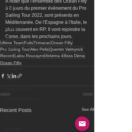
A noter que l'ensemble des Ocean Fifty 
à 8 jours du premier évènement du Pro 
RORC
Sailing Tour 2022, sont présents en 
Botin 80
Méditerranée. De l'Espagne à l'Italie, le 
VOR60
plus souvent en RP. Il vont rejoindre la 
Corse, dans les prochains jours.
Class Rhum
Ultime Team
Foils
Trimaran
Ocean Fifty
JMD54
Pro Sailing Tour
Alex Pella
Quentin Valmynck
Record
Lalou Roucayrol
Arkéma 4
Ibiza Dénia
Botin 52
Ocean Fifty
Classe 50
Figaro 3
Flying Phantom
L&#39;Hydroptère
F18
See All
Recent Posts
TF35
Business