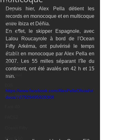
M32
Depuis hier, Alex Pella détient les 
GC32
records en monocoque et en multicoque 
Diam24
entre Ibiza et Déñia.
En effet, le skipper Espagnole, avec 
Class40
Lalou Roucayrole à bord de l'Ocean 
Mach 6.50
Fifty Arkéma, ont pulvérisé le temps 
Farr 30
établit en monocoque par Alex Pella en 
2007. Les 55 milles séparant l'île du 
ORMA60
continent, ont été avalés en 42 h et 15 
Gunboat
min.
D35
https://www.facebook.com/AlexPellaOficial/vi
Farr 280
deos/787929495928308
Fast 40
PAC52
Ocean Fifty
Mini 6.50