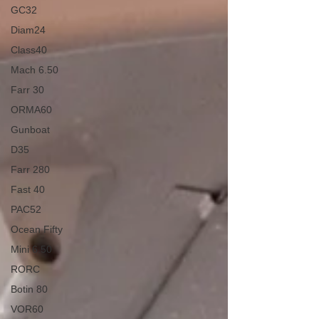
GC32
Diam24
Class40
Mach 6.50
Farr 30
ORMA60
Gunboat
D35
Farr 280
Fast 40
PAC52
Ocean Fifty
Mini 6.50
RORC
Botin 80
VOR60