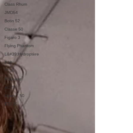
Class Rhum
JMD54
Botin 52
Classe 50
Figaro 3
Flying Phantom
L&#39;Hydroptère
F18
TF35
Business
AC75
Open 7.50
ETF26