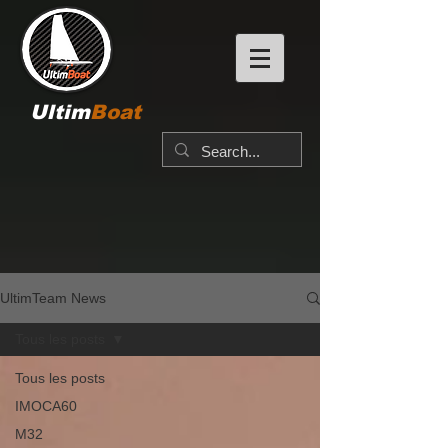
Ultim
Boat
UltimTeam News
Tous les posts
Tous les posts
IMOCA60
M32