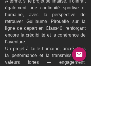
À terme, si le projet se finalise, il offrirait 
également une continuité sportive et 
humaine, avec la perspective de 
retrouver Guillaume Pirouelle sur la 
ligne de départ en Class40, renforçant 
encore la crédibilité et la cohérence de 
l’aventure.
Un projet à taille humaine, ancré dans 
la performance et la transmission de 
valeurs fortes — engagement, 
innovation et dépassement — qui 
cherche aujourd’hui à s’associer à des 
partenaires désireux de s’inscrire dans 
une aventure sportive majeure.
Route du Rhum
St Malo
Record
Pierre Leboucher
Trophée Jules Verne
Recherche
Partenaires
départ