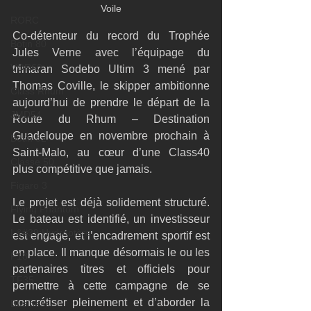
Voile
RORC
Co-détenteur du record du Trophée 
Botin 80
Jules Verne avec l’équipage du 
VOR60
trimaran Sodebo Ultim 3 mené par 
Thomas Coville, le skipper ambitionne 
Class Rhum
aujourd’hui de prendre le départ de la 
JMD54
Route du Rhum – Destination 
Guadeloupe en novembre prochain à 
Botin 52
Saint-Malo, au cœur d’une Class40 
Classe 50
plus compétitive que jamais.
Figaro 3
Le projet est déjà solidement structuré. 
Flying Phantom
Le bateau est identifié, un investisseur 
L&#39;Hydroptère
est engagé, et l’encadrement sportif est 
en place. Il manque désormais le ou les 
F18
partenaires titres et officiels pour 
TF35
permettre à cette campagne de se 
concrétiser pleinement et d’aborder la 
Business