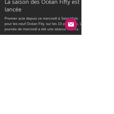
Ultim Boat
May 23, 2024
1 min read
Ocean Fifty
La saison des Océan Fifty est
lancée
Premier acte depuis ce mercredi à Saint Malo
pour les neuf Océan Fity, sur les 10 possibles. La
journée de mercredi a été une séance d'entra