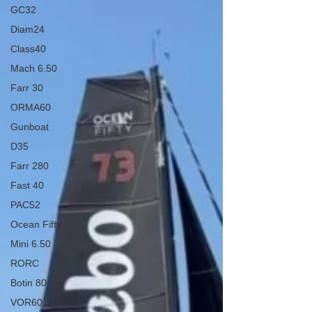
GC32
Diam24
Class40
Mach 6.50
Farr 30
ORMA60
Gunboat
D35
Farr 280
Fast 40
PAC52
Ocean Fifty
Mini 6.50
RORC
Botin 80
VOR60