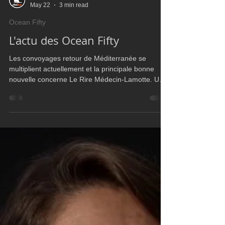
Ultim Boat
May 22
3 min read
Ocean Fifty
L'actu des Ocean Fifty
Les convoyages retour de Méditerranée se
multiplient actuellement et la principale bonne
nouvelle concerne Le Rire Médecin-Lamotte. Un
mois après son chavirage survenu peu avant l’Act
1, le trimaran a repris la mer. Grâce à un mât mis
à disposition par l’équipe Solidaire en Peloton et à
une importante chaîne de solidarité entre les
teams de la classe Ocean Fifty, le bateau a quitté
La Seyne-sur-Mer en milieu de journée ce
vendredi, pour reprendre la direction de la
Bretagne.