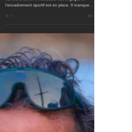
Jan 31
2 min read
Pierre Leboucher en Class40
pour La Route du Rhum ?
Le projet est déjà solidement structuré. Le bateau
est identifié, un investisseur est engagé, et
l’encadrement sportif est en place. Il manque
désormais le ou les partenaires titres et officiels
pour permettre à cette campagne de se
concrétiser pleinement et d’aborder la
transatlantique en solitaire avec des ambitions
sportives affirmées.