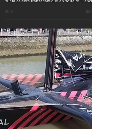
Jun 18, 2025
2 min read
ORMA60
Eric Loizeau de retour sur la
Route du Rhum ?
Trente-six ans après sa première participation à la
Route du Rhum, Éric Loizeau annonce son retour
sur la célèbre transatlantique en solitaire. L’ancien
skipper de Gauloise II et du catamaran Roger &
Gallet II, également connu pour ses expéditions
en haute montagne, prévoit de prendre le départ
de l’édition 2026 à la barre du trimaran Flo, un
ORMA 60 emblématique du début des années
1990.