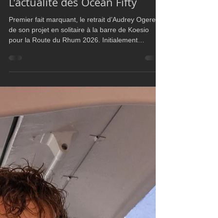
Ultim Boat
Mar 20
3 min read
L'actualité des Ocean Fifty
Premier fait marquant, le retrait d’Audrey Ogereau
de son projet en solitaire à la barre de Koesio
pour la Route du Rhum 2026. Initialement
engagée dans un programme ambitieux aux côtés
d’Erwan Le Roux, la navigatrice a annoncé
renoncer à prendre le départ. En cause, une
préparation perturbée par plusieurs avaries
majeures, dont des casses mécaniques et un
chavirage, ainsi qu’une réflexion personnelle sur
son engagement en solitaire. Elle évoque un
décalage entre les exigence