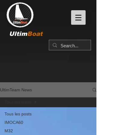
Ultim
Boat
UltimTeam News
Tous les posts
Tous les posts
IMOCA60
M32