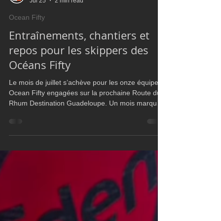
Ultim Boat
Jul 25
2 min read
Ocean Fifty
Entraînements, chantiers et
repos pour les skippers des
Océans Fifty
Le mois de juillet s’achève pour les onze équipes
Ocean Fifty engagées sur la prochaine Route du
Rhum Destination Guadeloupe. Un mois marqué
par la Drheam Cup, remportée nettement par
Basile Bourgnon sur Edenred, et par une phase
de préparation qui se poursuit à des rythmes
différents selon les projets. Voici le point d’étape
depuis le dernier bilan publié fin juin. La façade
atlantique en mouvement Au sud, Erwan Le Roux
continue de travailler à La Rochelle avec Plasti