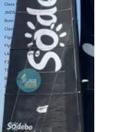
Class Rhum
JMD54
Botin 52
Classe 50
Figaro 3
Flying Phantom
L&#39;Hydroptère
F18
TF35
Business
AC75
Open 7.50
ETF26