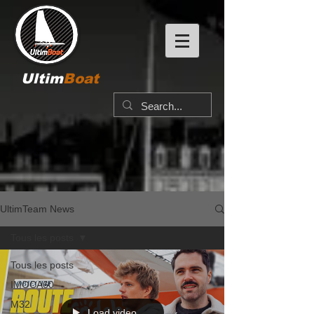
Ultim
Boat
UltimTeam News
Tous les posts
Tous les posts
IMOCA60
M32
Load video