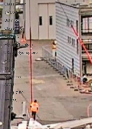
Class Rhum
JMD54
Botin 52
Classe 50
Figaro 3
Flying Phantom
L&#39;Hydroptère
F18
TF35
Business
AC75
Open 7.50
ETF26