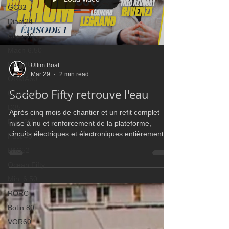
GC32
Diam24
Class40
Mach 6.50
Farr 30
Ultim Boat
Mar 29
2 min read
ORMA60
Sodebo Fifty retrouve l'eau
Gunboat
D35
Après cinq mois de chantier et un refit complet —
Farr 280
mise à nu et renforcement de la plateforme,
circuits électriques et électroniques entièrement
Fast 40
refaits, nouveau mât, nouvelles voiles et nouvelle
PAC52
décoration — le trimaran Sodebo Fifty, skippé par
Ocean Fifty
Léonard Legrand, a été remis à l’eau ce dimanche
après-midi à Lorient La Base.
Mini 6.50
RORC
Botin 80
VOR60