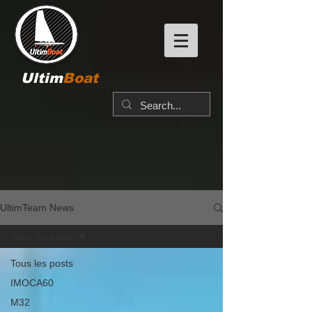
Ultim
Boat
UltimTeam News
Tous les posts
Tous les posts
IMOCA60
M32