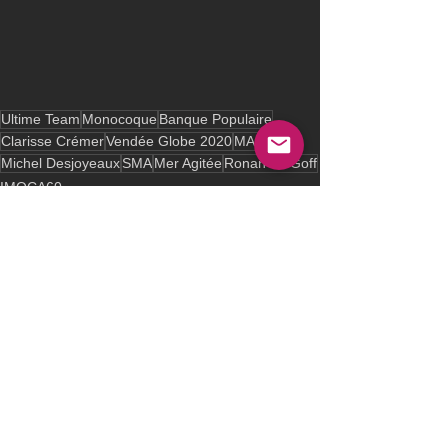
Ultime Team
Monocoque
Banque Populaire
Clarisse Crémer
Vendée Globe 2020
MACIF
Michel Desjoyeaux
SMA
Mer Agitée
Ronan Le Goff
IMOCA60
See All
Recent Posts