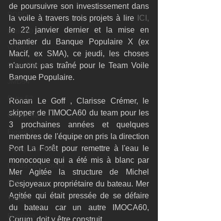
de poursuivre son investissement dans 
RORC
la voile à travers trois projets à lire 
ICI,
le 22 janvier dernier et la mise en 
Botin 80
chantier du Banque Populaire X (ex 
VOR60
Macif, ex SMA), ce jeudi, les choses 
Class Rhum
n'auront pas traîné pour le Team Voile 
Banque Populaire.
JMD54
Botin 52
Ronan Le Goff , Clarisse Crémer, le 
skipper de l'IMOCA60 du team pour les 
Classe 50
3 prochaines années et quelques 
Figaro 3
membres de l'équipe on pris la direction 
Port La Forêt pour remettre à l'eau le 
Flying Phantom
monocoque qui a été mis à blanc par 
L&#39;Hydroptère
Mer Agitée la structure de Michel 
F18
Desjoyeaux propriétaire du bateau. Mer 
Agitée qui était pressée de se défaire 
TF35
du bateau car un autre IMOCA60, 
Business
Corum, doit y être construit.