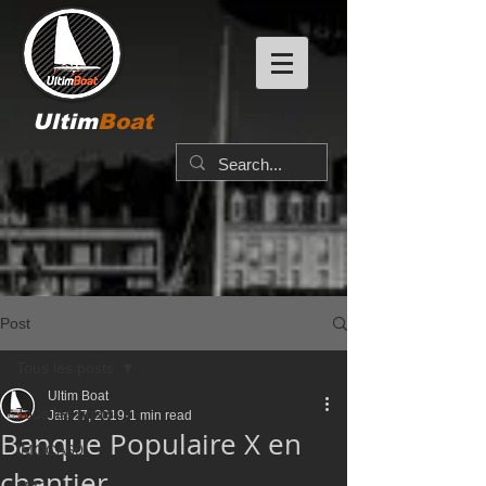
Ultim
Boat
Post
Tous les posts
Ultim Boat
Tous les posts
Jan 27, 2019
1 min read
Banque Populaire X en
IMOCA60
chantier