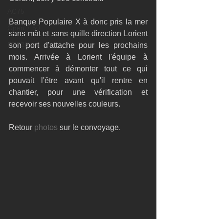
AC75
Banque Populaire X à donc pris la mer 
Open 7.50
sans mât et sans quille direction Lorient 
ETF26
son port d'attache pour les prochains 
mois. Arrivée à Lorient l'équipe à 
commencer à démonter tout ce qui 
pouvait l'être avant qu'il rentre en 
chantier, pour une vérification et 
recevoir ses nouvelles couleurs. 
Retour 
photos 
sur le convoyage.