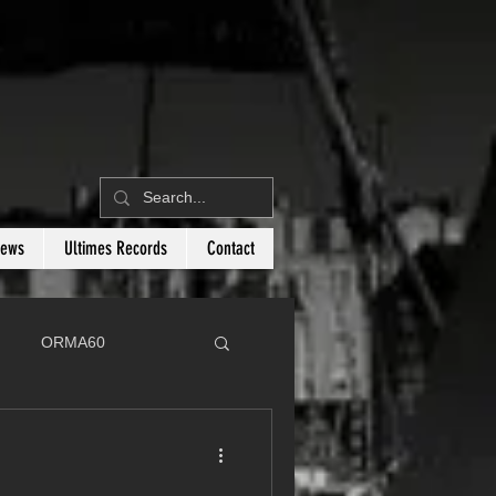
News
Ultimes Records
Contact
ORMA60
C
Botin 80