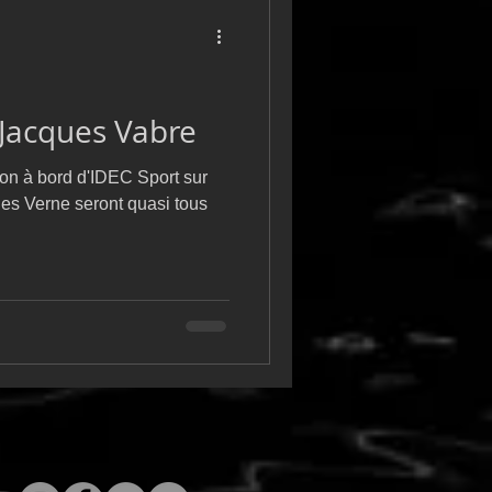
a Jacques Vabre
on à bord d'IDEC Sport sur
es Verne seront quasi tous