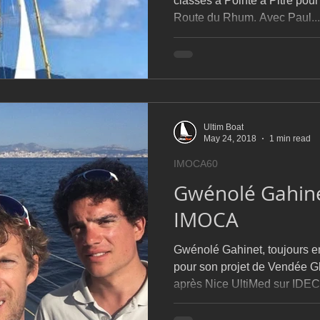
classes à Pointe à Pitre pour
Route du Rhum. Avec Paul...
Ultim Boat
May 24, 2018
1 min read
IMOCA60
Gwénolé Gahine
IMOCA
Gwénolé Gahinet, toujours e
pour son projet de Vendée Gl
après Nice UltiMed sur IDEC.