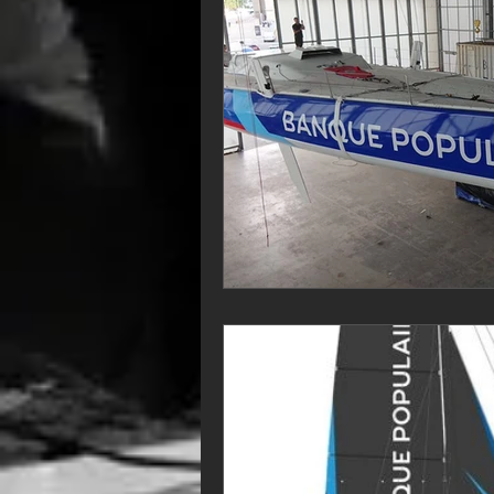
VOR60
Class Rhum
JM
F18
TF35
Business