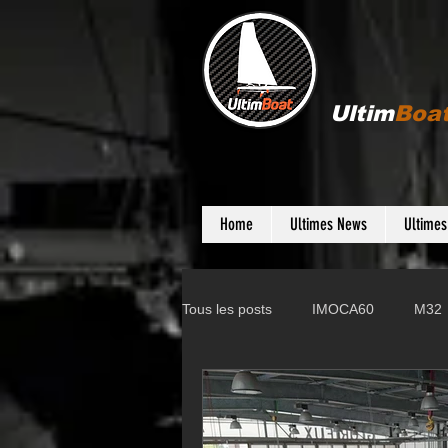
Ultim
Boa
Home
Ultimes News
Ultime
Tous les posts
IMOCA60
M32
Gunboat
D35
Farr 280