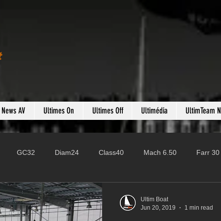
t
s News AV
Ultimes On
Ultimes Off
Ultimédia
UltimTeam 
GC32
Diam24
Class40
Mach 6.50
Farr 30
Fast 40
PAC52
Ocean Fifty
Mini 6.50
ROR
Ultim Boat
Jun 20, 2019
1 min read