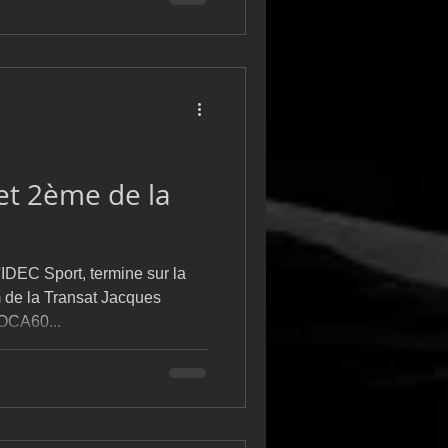
t 2ème de la
IDEC Sport, termine sur la
de la Transat Jacques
MOCA60...