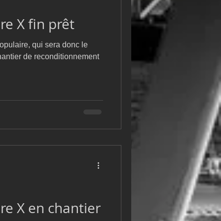
m
L&#39;Hydroptère
e X fin prêt
ulaire, qui sera donc le
hantier de reconditionnement
e X en chantier