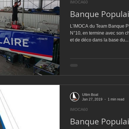
IMOCA60
D54
Botin 52
Classe 50
Figaro 3
Flying Phanto
Banque Populair
L'IMOCA du Team Banque Pop
AC75
Open 7.50
N°10, en termine avec son c
et de déco dans la base du...
Ultim Boat
Jan 27, 2019
1 min read
IMOCA60
Banque Populair