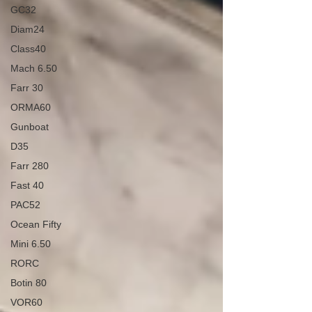
GC32
Diam24
Class40
Mach 6.50
Farr 30
ORMA60
Gunboat
D35
Farr 280
Fast 40
PAC52
Ocean Fifty
Mini 6.50
RORC
Botin 80
VOR60