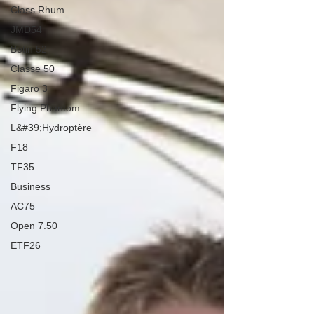
Class Rhum
JMD54
Botin 52
Classe 50
Figaro 3
Flying Phantom
L&#39;Hydroptère
F18
TF35
Business
AC75
Open 7.50
ETF26