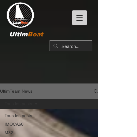
Ultim
Boat
UltimTeam News
Tous les posts
Tous les posts
IMOCA60
M32