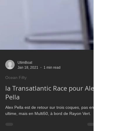
UtimBoat
Jan 18, 2021
1 min read
Ocean Fifty
la Transatlantic Race pour Alex
Pella
Alex Pella est de retour sur trois coques, pas en
ultime, mais en Multi50, à bord de Rayon Vert.