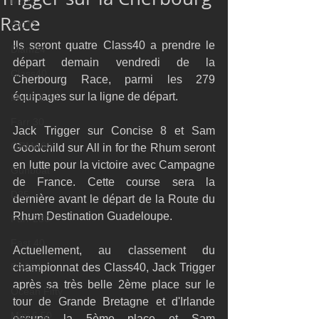
M32
Race
GC32
Ils seront quatre Class40 a prendre le 
Diam24
départ demain vendredi de la 
Class40
Cherbourg Race, parmi les 279 
équipages sur la ligne de départ.
Mach 6.50
Farr 30
Jack Trigger sur Concise 8 et Sam 
ORMA60
Goodchild sur All in for the Rhum seront 
en lutte pour la victoire avec Campagne 
Gunboat
de France. Cette course sera la 
D35
dernière avant le départ de la Route du 
Rhum Destination Guadeloupe.
Farr 280
Fast 40
Actuellement, au classement du 
PAC52
championnat des Class40, Jack Trigger 
après sa très belle 2ème place sur le 
Ocean Fifty
tour de Grande Bretagne et d'Irlande 
Mini 6.50
occupe la 5ème place et Sam 