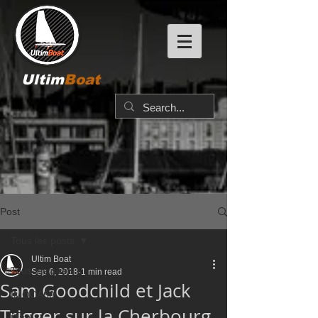
Ultim
Boat
Post
Tous les posts
Ultim Boat
Tous les posts
Sep 6, 2018
1 min read
Sam Goodchild et Jack
IMOCA60
Trigger sur la Cherbourg