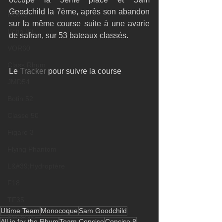
Goodchild la 7ème, après son abandon 
RORC
sur la même course suite à une avarie 
Botin 80
de safran, sur 53 bateaux classés.
VOR60
Class Rhum
Le 
Tracker 
pour suivre la course 
JMD54
Botin 52
Classe 50
Figaro 3
Flying Phantom
L&#39;Hydroptère
F18
TF35
Ultime Team
Monocoque
Sam Goodchild
Business
All in for the Rhum
Team Concise
Concise 8