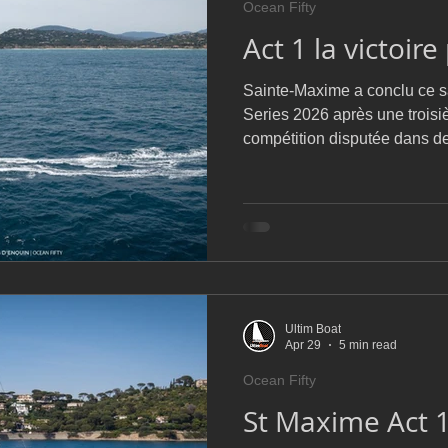
Ocean Fifty
D54
Botin 52
Classe 50
Figaro 3
Flying Phanto
Act 1 la victoire
Sainte-Maxime a conclu ce s
AC75
Open 7.50
Series 2026 après une troisi
compétition disputée dans de
soleil, avec 18 degrés, un ve
et une mer belle, la flotte a
côtiers en sortie de baie de 
même envisagé une troisièm
finalement ce premier rendez
courses courues en trois j
Ultim Boat
Apr 29
5 min read
Ocean Fifty
St Maxime Act 1