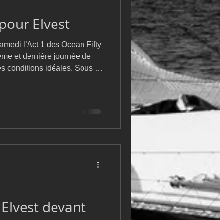
m
L&#39;Hydroptère
 pour Elvest
amedi l’Act 1 des Ocean Fifty
ème et dernière journée de
s conditions idéales. Sous le
nt établi entre 11 et 18 nœuds
 pu enchaîner deux parcours
Saint-Tropez. L’organisation a
e manche, avant de clore
-vous de la saison après 12
Elvest devant