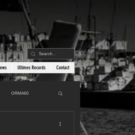
News
Ultimes Records
Contact
ORMA60
C
Botin 80