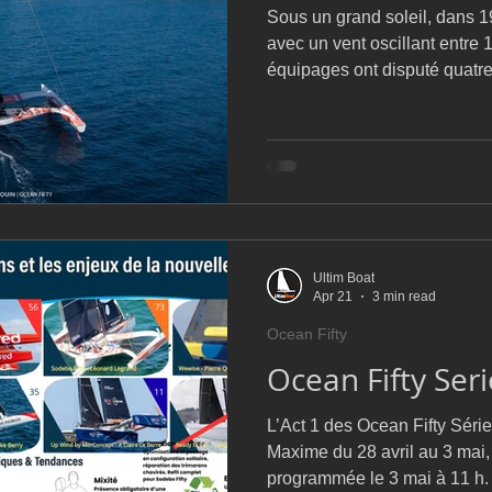
Sous un grand soleil, dans 1
avec un vent oscillant entre 
équipages ont disputé quatr
construits. Les trimarans évo
haute associée à un grand ge
gennaker selon les options retenues. Derr
postale méditerranéenne, la r
plus rugueuse. Départs tend
manœuvres, pression tactiqu
Ultim Boat
Apr 21
3 min read
Ocean Fifty
Ocean Fifty Seri
L’Act 1 des Ocean Fifty Série
Maxime du 28 avril au 3 mai,
programmée le 3 mai à 11 h.