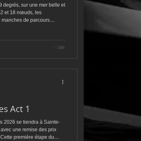
9 degrés, sur une mer belle et
12 et 18 nœuds, les
e manches de parcours
luaient avec grand-voile
nnaker ou à un petit
ière la carte
éalité sur l’eau fut nettement
us, enchaînements rapides de
e permanente : les pa
es Act 1
s 2026 se tiendra à Sainte-
 avec une remise des prix
 Cette première étape du