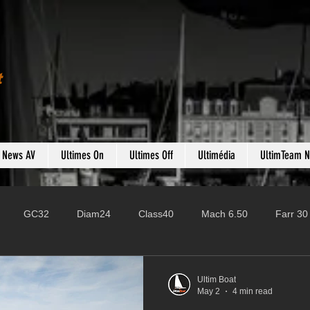
t
s News AV
Ultimes On
Ultimes Off
Ultimédia
UltimTeam 
GC32
Diam24
Class40
Mach 6.50
Farr 30
Fast 40
PAC52
Ocean Fifty
Mini 6.50
ROR
Ultim Boat
May 2
4 min read