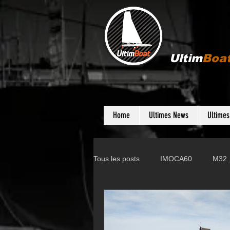
Ultim
Boa
Home
Ultimes News
Ultime
Tous les posts
IMOCA60
M32
Gunboat
D35
Farr 280