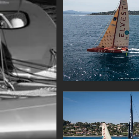
VOR60
Class Rhum
JM
F18
TF35
Business