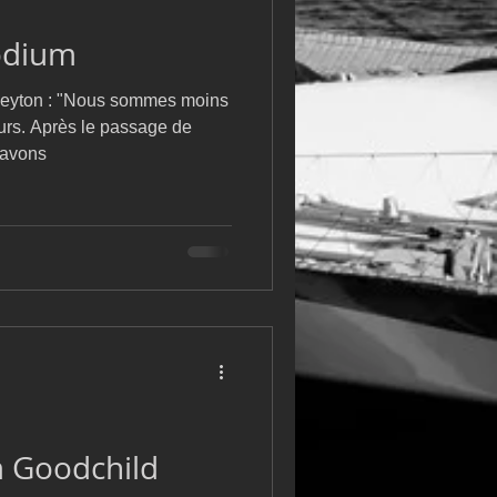
m
L&#39;Hydroptère
podium
Leyton : "Nous sommes moins
ours. Après le passage de
 avons
m Goodchild