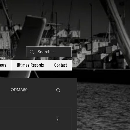
News
Ultimes Records
Contact
ORMA60
C
Botin 80