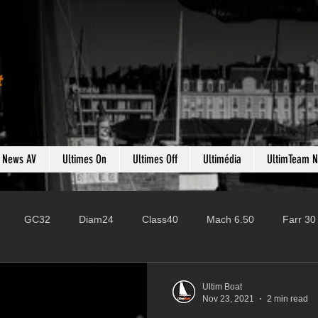
t
s News AV
Ultimes On
Ultimes Off
Ultimédia
UltimTeam 
GC32
Diam24
Class40
Mach 6.50
Farr 30
Fast 40
PAC52
Ocean Fifty
Mini 6.50
ROR
Ultim Boat
Nov 23, 2021
2 min read