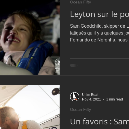
Ocean Fifty
D54
Botin 52
Classe 50
Figaro 3
Flying Phanto
Leyton sur le 
Sam Goodchild, skipper de 
AC75
Open 7.50
fatigués qu’il y a quelques j
Fernando de Noronha, nous
Ultim Boat
Nov 4, 2021
1 min read
Ocean Fifty
Un favoris : Sa