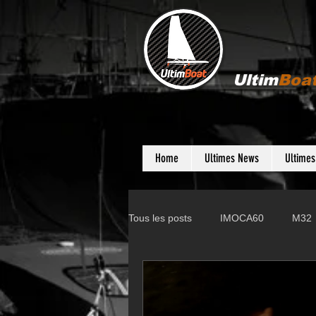
Ultim
Boa
Home
Ultimes News
Ultime
Tous les posts
IMOCA60
M32
Gunboat
D35
Farr 280