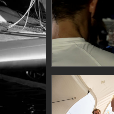
VOR60
Class Rhum
JM
F18
TF35
Business