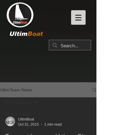
Ultim
Boat
UltimTeam News
Tous les posts
Tous les posts
UltimBoat
IMOCA60
Oct 31, 2015
1 min read
M32