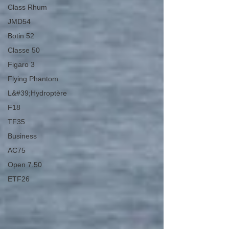
Class Rhum
JMD54
Botin 52
Classe 50
Figaro 3
Flying Phantom
L&#39;Hydroptère
F18
TF35
Business
AC75
Open 7.50
ETF26