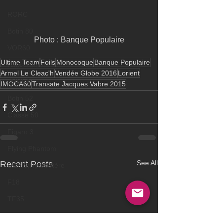
RORC
Botin 80
 Photo : Banque Populaire 
VOR60
Ultime Team
Foils
Monocoque
Banque Populaire
Class Rhum
Armel Le Cleac'h
Vendée Globe 2016
Lorient
JMD54
IMOCA60
Transate Jacques Vabre 2015
Botin 52
Classe 50
Figaro 3
Flying Phantom
See All
Recent Posts
L&#39;Hydroptère
F18
TF35
Business