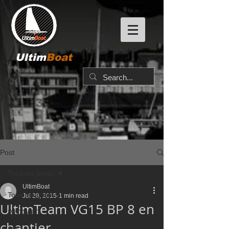
Ultim
Boat
Post
Tous les posts
UltimBoat
Tous les posts
Jul 28, 2015
1 min read
UltimTeam VG15 BP 8 en
IMOCA60
chantier