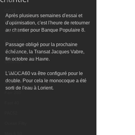
M32
GC32
Après plusieurs semaines d'essai et 
Diam24
d'optimisation, c'est l'heure de retourner 
au chantier pour Banque Populaire 8.  
Class40
Mach 6.50
Passage obligé pour la prochaine 
Farr 30
échéance, la Transat Jacques Vabre, 
fin octobre au Havre. 
ORMA60
Gunboat
L'IMOCA60 va être configuré pour le 
double. Pour cela le monocoque a été 
D35
sorti de l'eau à Lorient. 
Farr 280
Fast 40
PAC52
Ocean Fifty
Mini 6.50