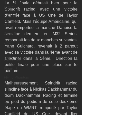
La ½ finale débutait bien pour le 
RORC
Spindrift racing avec une victoire 
d’entrée face à US One de Taylor 
Botin 80
Canfield. Mais l’équipe Américaine, qui 
VOR60
avait remportée la manche Danoise la 
Class Rhum
semaine dernière en M32 Series, 
remportait les deux manches suivantes. 
JMD54
Yann Guichard, revenait à 2 partout 
Botin 52
avec sa victoire dans la 4ème avant de 
s’incliner dans la 5ème.  Direction la 
Classe 50
petite finale pour une place sur le 
Figaro 3
podium.
Flying Phantom
Malheureusement, Spindrift racing 
L&#39;Hydroptère
s’incline face à Niclkas Dackhammar du 
F18
team Dackhammar Racing et termine 
au pied du podium de cette deuxième 
TF35
étape du WMRT, remporté par Taylor 
Business
Canfield de US One, devant Iker 