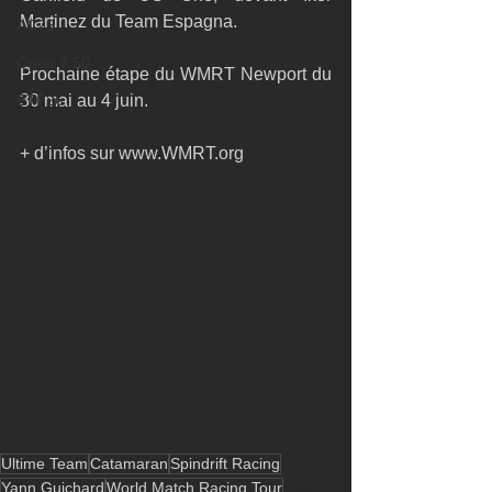
Martinez du Team Espagna.
AC75
Open 7.50
Prochaine étape du WMRT Newport du 
ETF26
30 mai au 4 juin.
+ d’infos sur www.WMRT.org
Ultime Team
Catamaran
Spindrift Racing
Yann Guichard
World Match Racing Tour