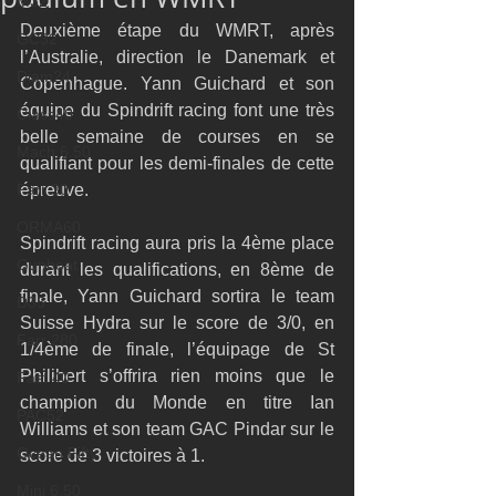
M32
Deuxième étape du WMRT, après 
GC32
l’Australie, direction le Danemark et 
Diam24
Copenhague. Yann Guichard et son 
équipe du Spindrift racing font une très 
Class40
belle semaine de courses en se 
Mach 6.50
qualifiant pour les demi-finales de cette 
Farr 30
épreuve.
ORMA60
Spindrift racing aura pris la 4ème place 
Gunboat
durant les qualifications, en 8ème de 
finale, Yann Guichard sortira le team 
D35
Suisse Hydra sur le score de 3/0, en 
Farr 280
1/4ème de finale, l’équipage de St 
Philibert s’offrira rien moins que le 
Fast 40
champion du Monde en titre Ian 
PAC52
Williams et son team GAC Pindar sur le 
Ocean Fifty
score de 3 victoires à 1.
Mini 6.50