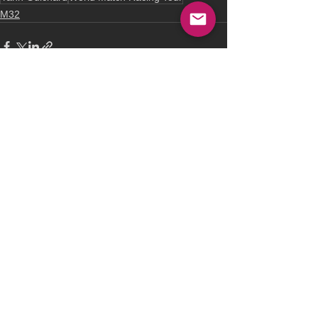
M32
See All
Recent Posts