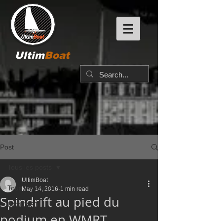
Ultim
Boat
Post
Tous les posts
UltimBoat
Tous les posts
May 14, 2016
1 min read
Spindrift au pied du
IMOCA60
podium en WMRT