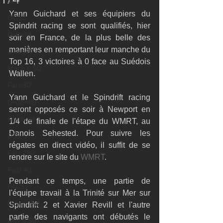
M32
Yann Guichard et ses équipiers du 
GC32
Spindrit racing se sont qualifiés, hier 
Diam24
soir en France, de la plus belle des 
manières en remportant leur manche du 
Class40
Top 16, 3 victoires à 0 face au Suédois 
Mach 6.50
Wallen. 
Farr 30
Yann Guichard et le Spindrift racing 
ORMA60
seront opposés ce soir à Newport en 
Gunboat
1/4 de finale de l'étape du WMRT, au 
Danois Sehested. Pour suivre les 
D35
régates en direct vidéo, il suffit de se 
Farr 280
rendre sur le site du 
WMRT
.
Fast 40
Pendant ce temps, une partie de 
PAC52
l'équipe travail à la Trinité sur Mer sur 
Ocean Fifty
Spindrift 2 et Xavier Revill et l'autre 
partie des navigants ont débutés le 
Mini 6.50