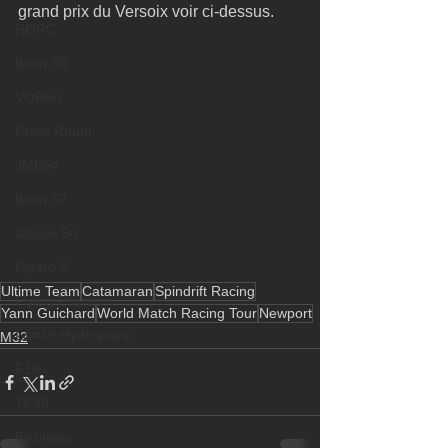
grand prix du Versoix voir ci-dessus.
RORC
Botin 80
VOR60
Class Rhum
JMD54
Botin 52
Classe 50
Figaro 3
Ultime Team
Catamaran
Spindrift Racing
Flying Phantom
Yann Guichard
World Match Racing Tour
Newport
L&#39;Hydroptère
M32
F18
TF35
Business