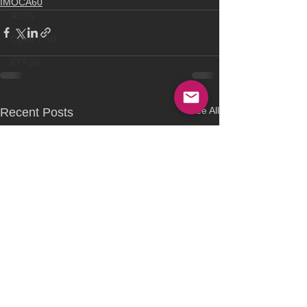
IMOCA60
AC75
Open 7.50
ETF26
See All
Recent Posts