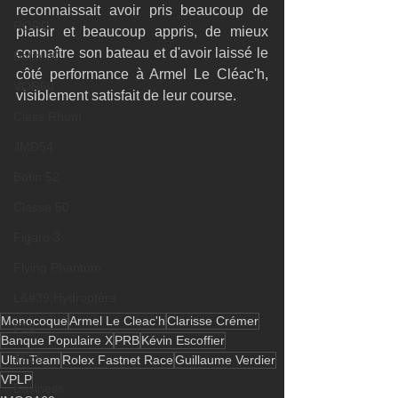
reconnaissait avoir pris beaucoup de 
RORC
plaisir et beaucoup appris, de mieux 
connaître son bateau et d'avoir laissé le 
Botin 80
côté performance à Armel Le Cléac'h, 
VOR60
visiblement satisfait de leur course.
Class Rhum
JMD54
Botin 52
Classe 50
Figaro 3
Flying Phantom
L&#39;Hydroptère
Monocoque
Armel Le Cleac'h
Clarisse Crémer
F18
Banque Populaire X
PRB
Kévin Escoffier
TF35
UltimTeam
Rolex Fastnet Race
Guillaume Verdier
VPLP
Business