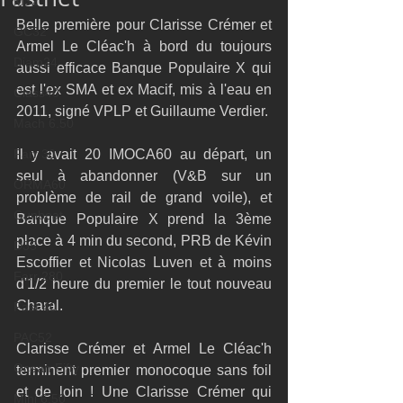
M32
Belle première pour Clarisse Crémer et 
GC32
Armel Le Cléac'h à bord du toujours 
Diam24
aussi efficace Banque Populaire X qui 
est l'ex SMA et ex Macif, mis à l'eau en 
Class40
2011, signé VPLP et Guillaume Verdier.
Mach 6.50
Farr 30
Il y avait 20 IMOCA60 au départ, un 
seul à abandonner (V&B sur un 
ORMA60
problème de rail de grand voile), et 
Gunboat
Banque Populaire X prend la 3ème 
place à 4 min du second, PRB de Kévin 
D35
Escoffier et Nicolas Luven et à moins 
Farr 280
d'1/2 heure du premier le tout nouveau 
Charal.
Fast 40
PAC52
Clarisse Crémer et Armel Le Cléac'h 
Ocean Fifty
terminent premier monocoque sans foil 
et de loin ! Une Clarisse Crémer qui 
Mini 6.50