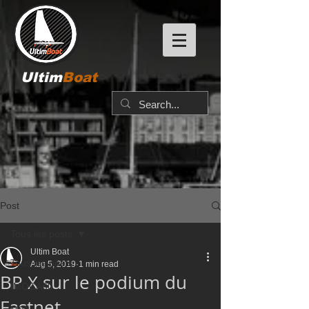
Ultim
Boat
Post
Tous les posts
Ultim Boat
Tous les posts
Aug 5, 2019
1 min read
BP X sur le podium du
IMOCA60
Fastnet