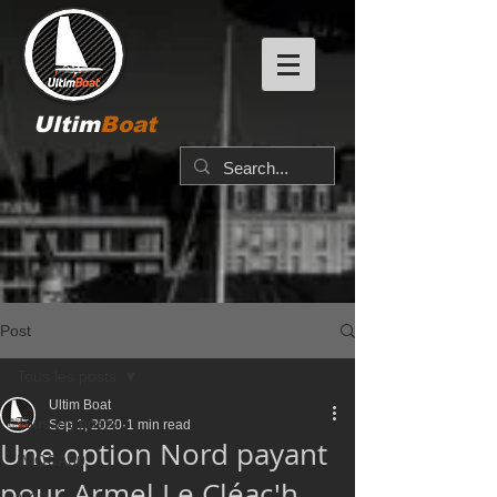
Ultim
Boat
Post
Tous les posts
Ultim Boat
Tous les posts
Sep 1, 2020
1 min read
Une option Nord payant
IMOCA60
pour Armel Le Cléac'h