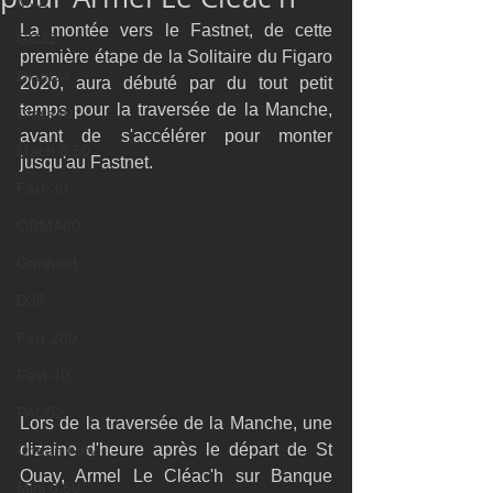
M32
La montée vers le Fastnet, de cette 
GC32
première étape de la Solitaire du Figaro 
Diam24
2020, aura débuté par du tout petit 
temps pour la traversée de la Manche, 
Class40
avant de s'accélérer pour monter 
Mach 6.50
jusqu'au Fastnet.
Farr 30
ORMA60
Gunboat
D35
Farr 280
Fast 40
PAC52
Lors de la traversée de la Manche, une 
dizaine d'heure après le départ de St 
Ocean Fifty
Quay, Armel Le Cléac'h sur Banque 
Mini 6.50