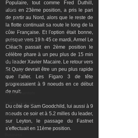
Populaire, tout comme Fred Duthill, 
RORC
alors en 23ème position, a pris le pari 
de partir au Nord, alors que le reste de 
Botin 80
la flotte continuait sa route le long de la 
VOR60
côte Française. Et l'option était bonne, 
puisque vers 19 h 45 ce mardi, Armel Le 
Class Rhum
Cléac'h passait en 2ème position le 
JMD54
célèbre phare à un peu plus de 15 min 
Botin 52
du leader Xavier Macaire. Le retour vers 
St Quay devrait être un peu plus rapide 
Classe 50
que l'aller. Les Figaro 3 de tête 
Figaro 3
progressaient à 9 noeuds en ce début 
de nuit.
Flying Phantom
L&#39;Hydroptère
Du côté de Sam Goodchild, lui aussi à 9 
noeuds ce soir et à 5.2 milles du leader, 
F18
sur Leyton, le passage du Fastnet 
TF35
s'effectuait en 11ème position. 
Business