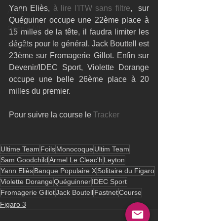
Yann Eliès, 
à lire l'ITW sans filtre
,  sur 
AC75
Quéguiner occupe une 22ème place à 
Open 7.50
15 milles de la tête, il faudra limiter les 
dégâts pour le général. Jack Bouttell est 
ETF26
23ème sur Fromagerie Gillot. Enfin sur 
Devenir/IDEC Sport, Violette Dorange 
occupe une belle 26ème place à 20 
milles du premier.
Pour suivre la course le 
Tracker
Ultime Team
Foils
Monocoque
Ultim Team
Sam Goodchild
Armel Le Cleac'h
Leyton
Yann Eliès
Banque Populaire X
Solitaire du Figaro
Violette Dorange
Quéguinner
IDEC Sport
Fromagerie Gillot
Jack Boutell
Fastnet
Course
Figaro 3