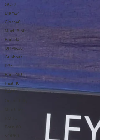
GC32
Diam24
Class40
Mach 6.50
Farr 30
ORMA60
Gunboat
D35
Farr 280
Fast 40
PAC52
Ocean Fifty
Mini 6.50
RORC
Botin 80
VOR60