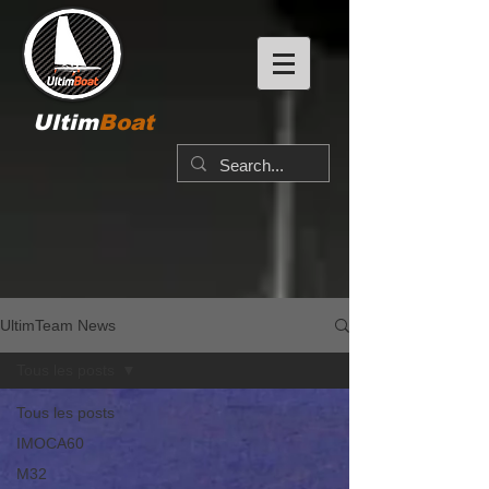
Ultim
Boat
UltimTeam News
Tous les posts
Tous les posts
IMOCA60
M32