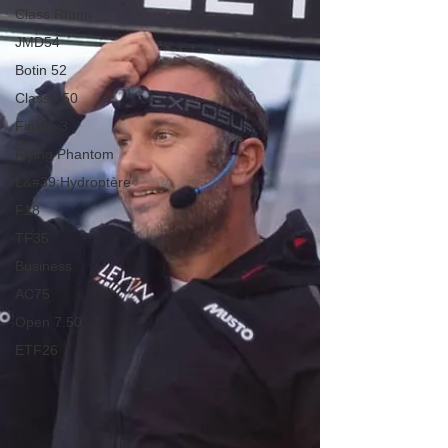
Class Rhum
JMD54
Botin 52
Classe 50
Figaro 3
Flying Phantom
L&#39;Hydroptère
F18
TF35
Business
AC75
Open 7.50
ETF26