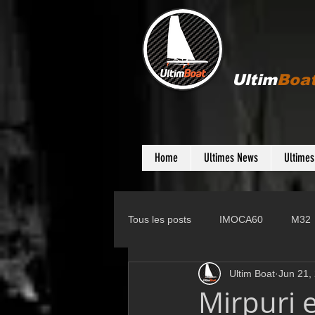
Ultim
Boa
Home
Ultimes News
Ultime
Tous les posts
IMOCA60
M32
Ultim Boat
Jun 21,
Gunboat
D35
Farr 280
Mirpuri 