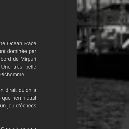
m
L&#39;Hydroptère
The Ocean Race 
ent dominée par 
ord de Mirpuri 
Une très belle 
nn Richomme.
dirait qu’on a 
ue rien n’était 
 un jeu d’échecs 