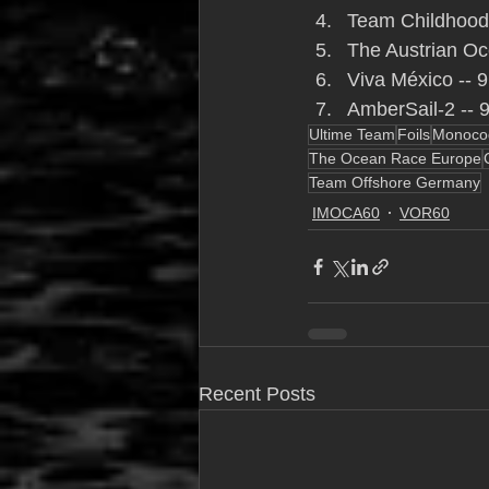
Team Childhood I
The Austrian Oc
Viva México -- 9
AmberSail-2 -- 9
Ultime Team
Foils
Monoco
The Ocean Race Europe
Team Offshore Germany
IMOCA60
VOR60
Recent Posts