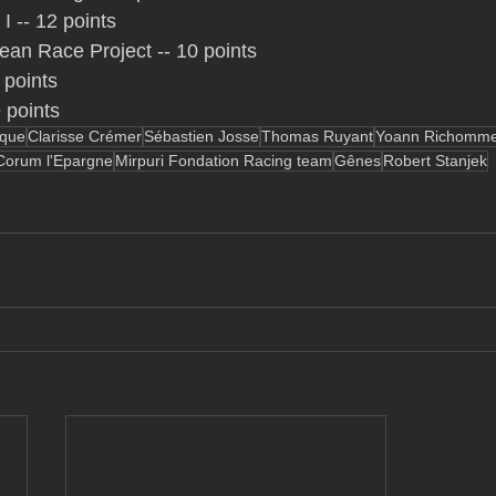
 -- 12 points
ean Race Project -- 10 points
 points
 points
que
Clarisse Crémer
Sébastien Josse
Thomas Ruyant
Yoann Richomm
Corum l'Epargne
Mirpuri Fondation Racing team
Gênes
Robert Stanjek