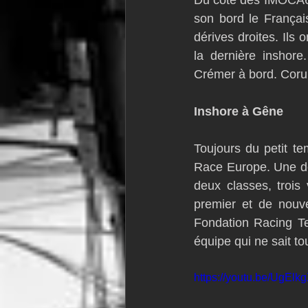
Du côté des IMOCA60
son bord le Françai
dérives droites. Ils 
la dernière inshor
Crémer à bord. Coru
Inshore à Gêne
Toujours du petit t
Race Europe. Une de
deux classes, trois
premier et de nouv
Fondation Racing Te
équipe qui ne sait to
https://youtu.be/UgElk