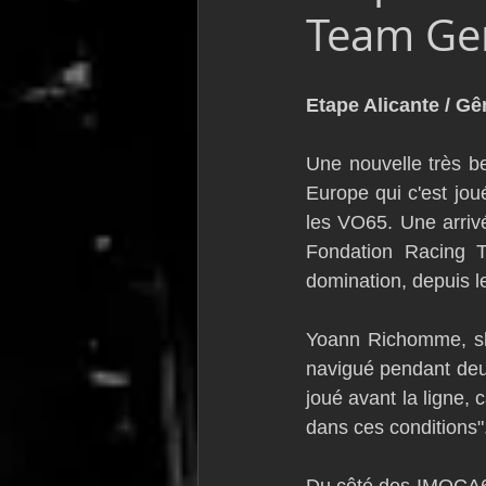
Team Ge
VOR60
Class Rhum
JM
Etape Alicante / Gê
F18
TF35
Business
Une nouvelle très b
Europe qui c'est jou
les VO65. Une arriv
Fondation Racing T
domination, depuis l
Yoann Richomme, ski
navigué pendant deu
joué avant la ligne, 
dans ces conditions"