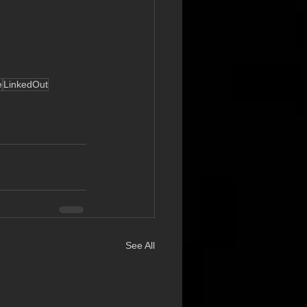
e
LinkedOut
See All