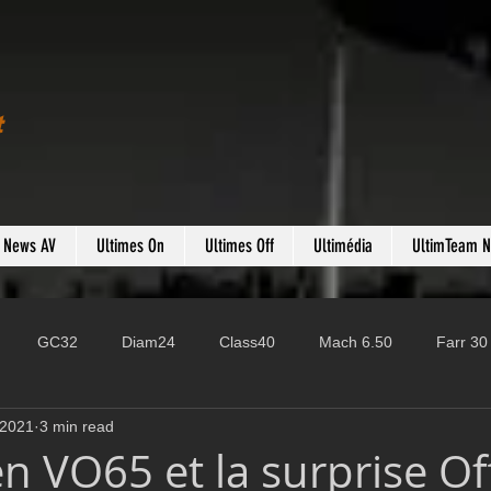
t
s News AV
Ultimes On
Ultimes Off
Ultimédia
UltimTeam 
GC32
Diam24
Class40
Mach 6.50
Farr 30
 2021
3 min read
Fast 40
PAC52
Ocean Fifty
Mini 6.50
ROR
en VO65 et la surprise O