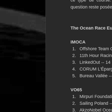
ce type de course. 
question reste posée
The Ocean Race Eur
IMOCA
Offshore Team G
11th Hour Racin
LinkedOut -- 14 
CORUM L'Épargn
Bureau Vallée --
VO65
Mirpuri Foundat
Sailing Poland -
AkzoNobel Ocean