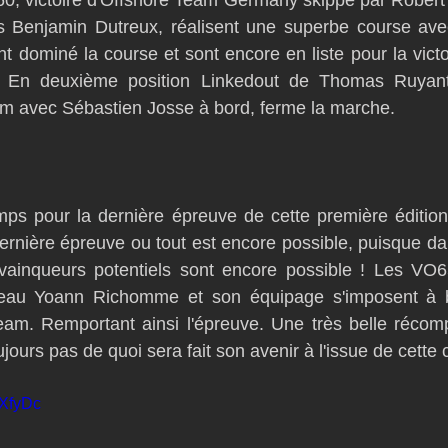
, victoire d'Offshore Team Germany skippé par Robert S
s Benjamin Dutreux, réalisent une superbe course avec
ont dominé la course et sont encore en liste pour la victoi
e. En deuxième position Linkedout de Thomas Ruyant
m avec Sébastien Josse à bord, ferme la marche.
emps pour la dernière épreuve de cette première éditio
rnière épreuve ou tout est encore possible, puisque da
 vainqueurs potentiels sont encore possible ! Les VO65
eau Yoann Richomme et son équipage s'imposent à bo
am. Remportant ainsi l'épreuve. Une très belle récom
ujours pas de quoi sera fait son avenir à l'issue de cette 
gXfyDc