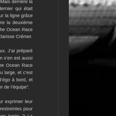
ais derrière la 
nier qui était 
r la ligne grâce 
re la deuxième 
The Ocean Race 
larisse Crémer.
. J’ai préparé 
n s’en est aussi 
The Ocean Race 
large, et c’est 
égo à bord, et 
r de l’équipe". 
r exprimer leur 
restreintes pour 