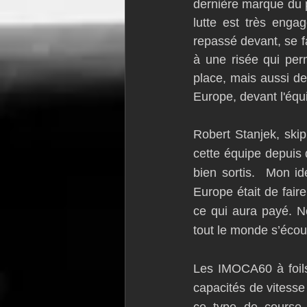
dernière marque du p
lutte est très enga
repassé devant, se fa
à une risée qui per
place, mais aussi d
Europe, devant l'éq
Robert Stanjek, ski
cette équipe depuis q
bien sortis.  Mon i
Europe était de fair
ce qui aura payé. N
tout le monde s’écout
Les IMOCA60 à foils 
capacités de vitesse 