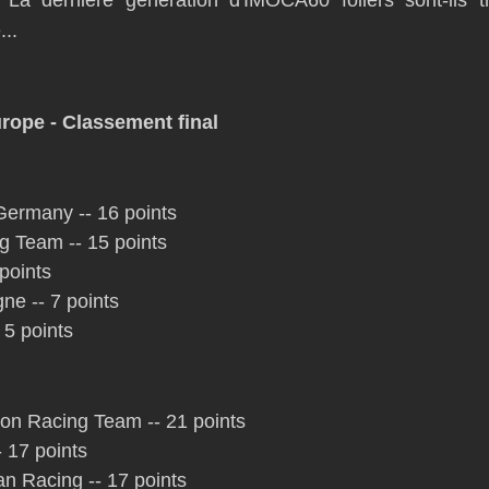
La dernière génération d'IMOCA60 foilers sont-ils t
...
ope - Classement final
ermany -- 16 points
g Team -- 15 points
points
e -- 7 points
 5 points
ion Racing Team -- 21 points
- 17 points
 Racing -- 17 points