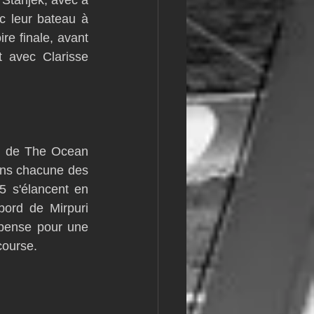
tanjek, avec à 
 leur bateau à 
re finale, avant 
 avec Clarisse 
n de The Ocean 
ns chacune des 
 s'élancent en 
rd de Mirpuri 
pense pour une 
course.