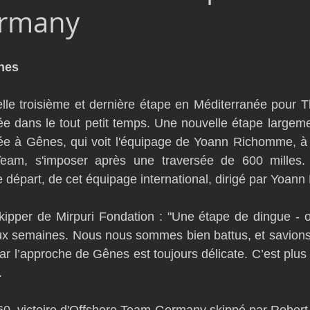
rmany
D54
Botin 52
Classe 50
Figaro 3
Flying Phanto
nes 
AC75
Open 7.50
elle troisième et dernière étape en Méditerranée pour 
ée dans le tout petit temps. Une nouvelle étape largem
ée à Gênes, qui voit l'équipage de Yoann Richomme, à b
eam, s'imposer après une traversée de 600 milles. 
e départ, de cet équipage international, dirigé par Yoa
pper de Mirpuri Fondation : "Une étape de dingue - on 
x semaines. Nous nous sommes bien battus, et savions q
car l’approche de Gênes est toujours délicate. C’est plus
.