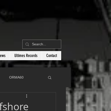
News
Ultimes Records
Contact
ORMA60
C
Botin 80
ffshore