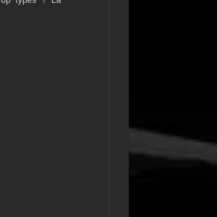
rop typés ? La 