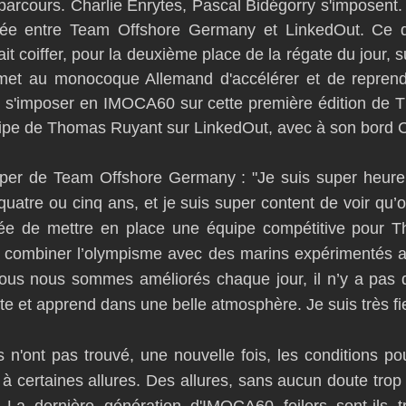
arcours. Charlie Enrytes, Pascal Bidégorry s'imposent. M
gée entre Team Offshore Germany et LinkedOut. Ce der
it coiffer, pour la deuxième place de la régate du jour, su
met au monocoque Allemand d'accélérer et de reprend
e s'imposer en IMOCA60 sur cette première édition de 
uipe de Thomas Ruyant sur LinkedOut, avec à son bord C
pper de Team Offshore Germany : "Je suis super heureux
uatre ou cinq ans, et je suis super content de voir qu’o
dée de mettre en place une équipe compétitive pour 
e combiner l’olympisme avec des marins expérimentés au 
ous nous sommes améliorés chaque jour, il n’y a pas d’
e et apprend dans une belle atmosphère. Je suis très fie
n'ont pas trouvé, une nouvelle fois, les conditions pou
à certaines allures. Des allures, sans aucun doute trop 