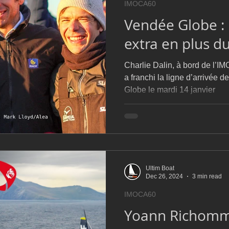
IMOCA60
D54
Botin 52
Classe 50
Figaro 3
Flying Phanto
Vendée Globe :
extra en plus d
AC75
Open 7.50
Charlie Dalin, à bord de l’
a franchi la ligne d’arrivée 
Globe le mardi 14 janvier
Ultim Boat
Dec 26, 2024
3 min read
IMOCA60
Yoann Richomm