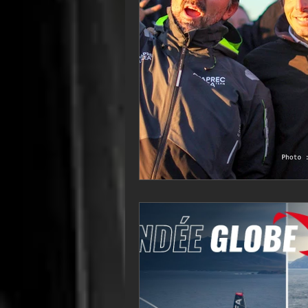
VOR60
Class Rhum
JM
F18
TF35
Business