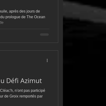
uile, après des jours de
rs du prologue de The Ocean
 de
u Défi Azimut
Cléac'h, n'ont pas participé
our de Groix remportés par