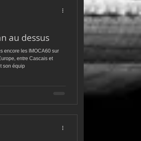
an au dessus
is encore les IMOCA60 sur
urope, entre Cascais et
t son équip