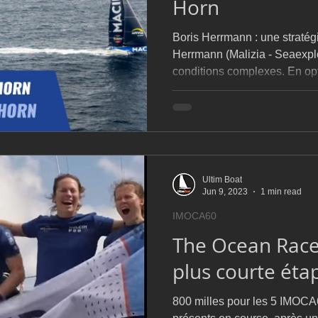
Horn
Boris Herrmann : une stratégie prudente 
Herrmann (Malizia - Seaexpl
conditions complexes. En op
Ultim Boat
Jun 9, 2023
1 min read
IMOCA60
The Ocean Race
plus courte éta
800 milles pour les 5 IMOCA