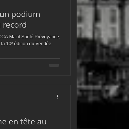
m
L&#39;Hydroptère
 un podium
u record
IMOCA Macif Santé Prévoyance,
de la 10ᵉ édition du Vendée
e en tête au