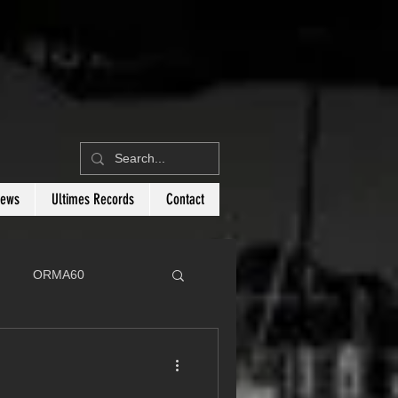
News
Ultimes Records
Contact
ORMA60
C
Botin 80