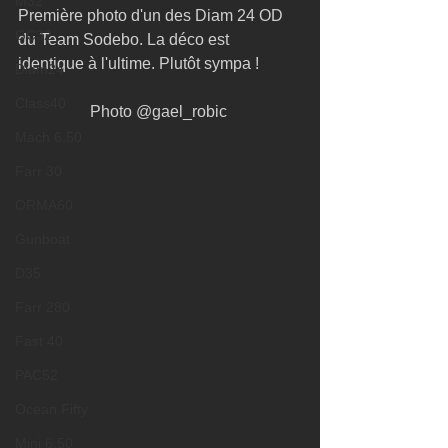
M32
Première photo d'un des Diam 24 OD 
GC32
du Team Sodebo. La déco est 
identique à l'ultime. Plutôt sympa ! 
Diam24
Class40
Photo @gael_robic 
Mach 6.50
Farr 30
ORMA60
Gunboat
D35
Farr 280
Fast 40
PAC52
Ocean Fifty
Mini 6.50