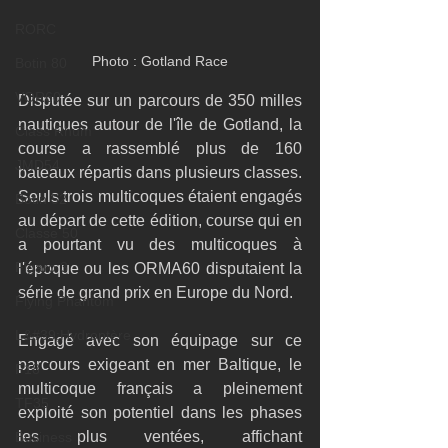
RORC
Photo : Gotland Race
Botin 80
VOR60
Disputée sur un parcours de 350 milles 
nautiques autour de l'île de Gotland, la 
Class Rhum
course a rassemblé plus de 160 
JMD54
bateaux répartis dans plusieurs classes. 
Seuls trois multicoques étaient engagés 
Botin 52
au départ de cette édition, course qui en 
Classe 50
a pourtant vu des multicoques à 
Figaro 3
l'époque ou les ORMA60 disputaient la 
série de grand prix en Europe du Nord.
Flying Phantom
L&#39;Hydroptère
Engagé avec son équipage sur ce 
parcours exigeant en mer Baltique, le 
F18
multicoque français a pleinement 
TF35
exploité son potentiel dans les phases 
les plus ventées, affichant 
Business