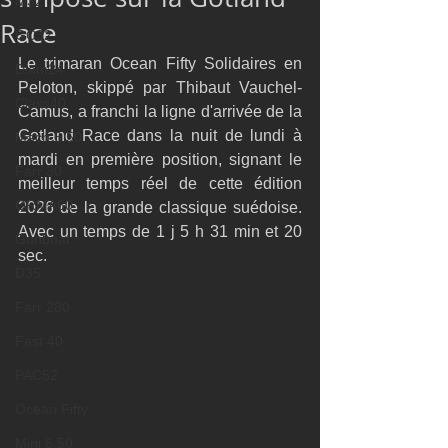
M32
Race
GC32
Le trimaran Ocean Fifty Solidaires en 
Diam24
Peloton, skippé par Thibaut Vauchel-
Class40
Camus, a franchi la ligne d'arrivée de la 
Gotland Race dans la nuit de lundi à 
Mach 6.50
mardi en première position, signant le 
Farr 30
meilleur temps réel de cette édition 
ORMA60
2026 de la grande classique suédoise. 
Avec un temps de 1 j 5 h 31 min et 20 
Gunboat
sec.
D35
Farr 280
Fast 40
PAC52
Ocean Fifty
Mini 6.50