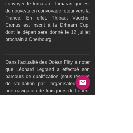
convoyer le trimaran. Trimaran qui est 
de nouveau en convoyage retour vers la 
France. En effet, Thibaut Vauchel 
Camus est inscrit à la Drheam Cup, 
dont le départ sera donné le 12 juillet 
prochain à Cherbourg.
Dans l'actualité des Océan Fifty, à noter 
que Léonard Legrand a effectué son 
parcours de qualification (sous réserve 
de validation par l'organisateur), par 
une navigation de trois jours de Lorient 
en passant par le Fastnet, puis le large 
du Pays de Galles avant de revenir à St 
Malo. 
A St Malo, justement, l'organisateur de 