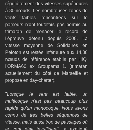
régulièrement des vitesses supérieures 
AC75
à 30 nœuds. Les nombreuses zones de 
Open 7.50
vents faibles rencontrées sur le 
parcours n'ont toutefois pas permis au 
ETF26
trimaran de menacer le record de 
l'épreuve détenu depuis 2008. La 
vitesse moyenne de Solidaires en 
Peloton est restée inférieure aux 14,38 
nœuds de référence établis par HiQ, 
l'ORMA60 ex Groupama 1. (trimaran 
actuellement du côté de Marseille et 
proposé en day-charter).
"
Lorsque le vent est faible, un 
multicoque n'est pas beaucoup plus 
rapide qu'un monocoque. Nous avons 
connu de très belles séquences de 
vitesse, mais aussi trop de passages où 
le vent était insuffisant
", a expliqué 