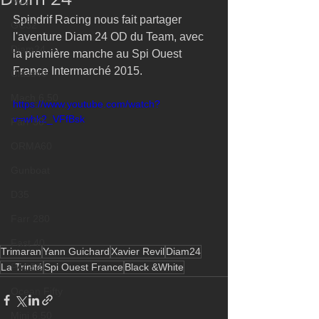
M32
Spindrif Racing nous fait partager 
GC32
l'aventure Diam 24 OD du Team, avec 
Diam24
la première manche au Spi Ouest 
France Intermarché 2015. 
Class40
Mach 6.50
https://www.youtube.com/watch?
v=whk2_VFfBsk
Farr 30
ORMA60
Gunboat
D35
Farr 280
Fast 40
Trimaran
Yann Guichard
Xavier Revil
Diam24
La Trinité
Spi Ouest France
Black &White
PAC52
Ocean Fifty
Mini 6.50