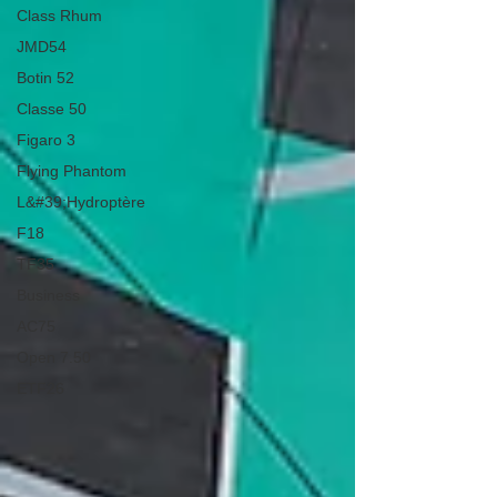
Class Rhum
JMD54
Botin 52
Classe 50
Figaro 3
Flying Phantom
L&#39;Hydroptère
F18
TF35
Business
AC75
Open 7.50
ETF26