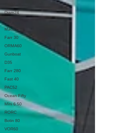
GC32
Diam24
Class40
Mach 6.50
Farr 30
ORMA60
Gunboat
D35
Farr 280
Fast 40
PAC52
Ocean Fifty
Mini 6.50
RORC
Botin 80
VOR60