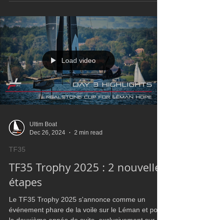
météorologiques instables. Le vent, très léger et
oscillant, a fortement réduit le nombre de
manches disputées par rapport au programme
initial. Ce contexte a néanmoins offert des
opportunités à l’ensemble de la flotte, les écarts
se jouant souvent à peu de chose en fonction du
positionneme
Load video
Ultim Boat
Dec 26, 2024
2 min read
TF35
TF35 Trophy 2025 : 2 nouvelles
étapes
Le TF35 Trophy 2025 s'annonce comme un