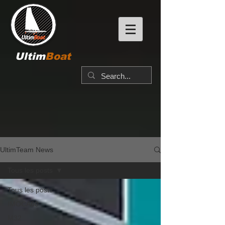
Ultim
Boat
UltimTeam News
Tous les posts
Tous les posts
IMOCA60
M32