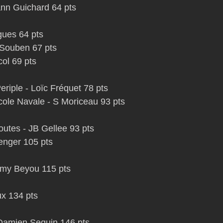
Yann Guichard 64 pts
ues 64 pts 
Souben 67 pts  
col 69 pts
eriple - Loïc Fréquet 78 pts 
ole Navale - S Moriceau 93 pts
outes - JB Gellee 93 pts 
renger 105 pts
émy Beyou 115 pts
ux 134 pts
Damien Seguin 146 pts 