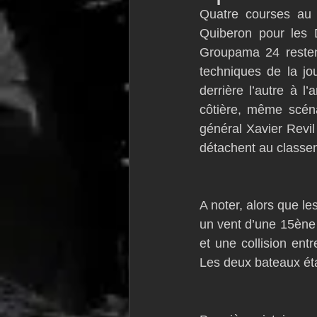
Quatre courses au 
VOR60
Class Rhum
JM
Quiberon pour les 
Groupama 24 restent
techniques de la jo
F18
TF35
Business
derrière l’autre à l
côtière, même scéna
général Xavier Revi
détachent au classeme
A noter, alors que le
un vent d’une 15ène 
et une collision entr
Les deux bateaux ét