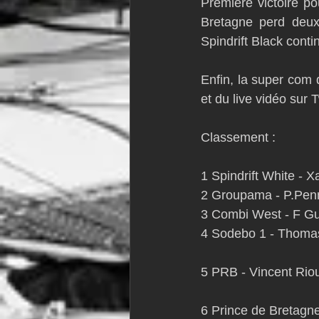
Première victoire p
Bretagne perd deux
Spindrift Black conti
Enfin, la super com d
et du live vidéo sur T
Classement : 
1 Spindrift White - X
2 Groupama - P.Penn
3 Combi West - F Gui
4 Sodebo 1 - Thomas
5 PRB - Vincent Riou
6 Prince de Bretagne