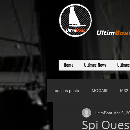
Ultim
Boa
Home
Ultimes News
Ultime
Tous les posts
IMOCA60
M32
UltimBoat
Apr 5, 2
Gunboat
D35
Farr 280
Spi Oues