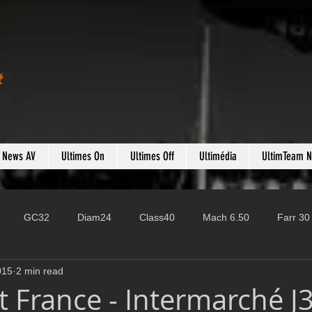
t
s News AV
Ultimes On
Ultimes Off
Ultimédia
UltimTeam 
GC32
Diam24
Class40
Mach 6.50
Farr 30
015
2 min read
Fast 40
PAC52
Ocean Fifty
Mini 6.50
ROR
t France - Intermarché J