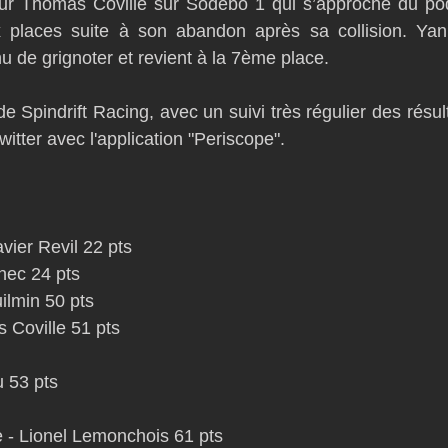
our Thomas Coville sur Sodebo 1 qui s’approche du pod
 places suite à son abandon après sa collision. Yan
nu de grignoter et revient à la 7ème place. 
e Spindrift Racing, avec un suivi très régulier des résul
witter avec l'application "Periscope". 
avier Revil 22 pts 
ec 24 pts 
lmin 50 pts 
 Coville 51 pts
 53 pts
 - Lionel Lemonchois 61 pts 