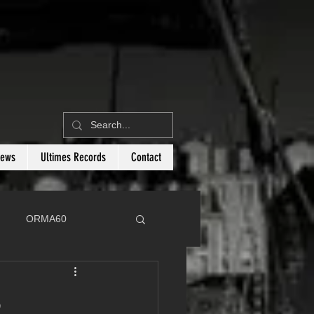
News
Ultimes Records
Contact
ORMA60
C
Botin 80
3