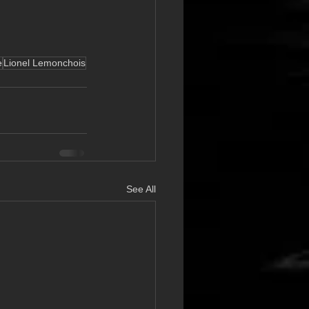
e
Lionel Lemonchois
See All