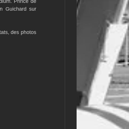
ium. Prince de 
n Guichard sur 
tats, des photos 