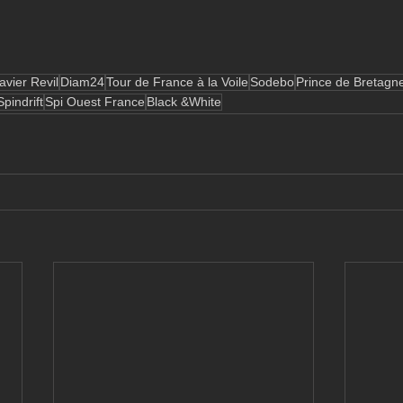
avier Revil
Diam24
Tour de France à la Voile
Sodebo
Prince de Bretagn
Spindrift
Spi Ouest France
Black &White