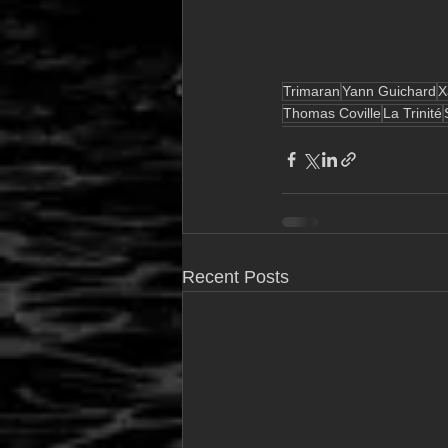
Trimaran
Yann Guichard
X
Thomas Coville
La Trinité
Recent Posts