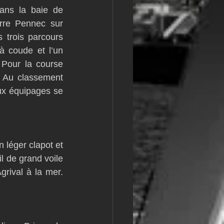
ns la baie de 
m
L&#39;Hydroptère
rre Pennec sur 
trois parcours 
 coude et l’un 
 Pour la course 
 Au classement 
ux équipages se 
 léger clapot et 
 de grand voile 
grival à la mer. 