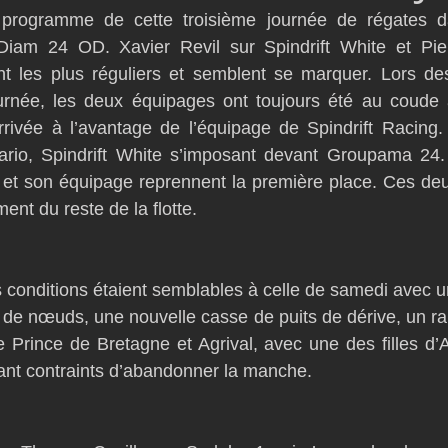
programme de cette troisième journée de régates da
D54
Botin 52
Classe 50
Figaro 3
Flying Phanto
Diam 24 OD. Xavier Revil sur Spindrift White et Pie
 les plus réguliers et semblent se marquer. Lors des 
urnée, les deux équipages ont toujours été au coude à
AC75
Open 7.50
’arrivée à l’avantage de l’équipage de Spindrift Racing.
rio, Spindrift White s’imposant devant Groupama 24.
l et son équipage reprennent la première place. Ces de
nt du reste de la flotte. 
s conditions étaient semblables à celle de samedi avec un
de nœuds, une nouvelle casse de puits de dérive, un rail
e Prince de Bretagne et Agrival, avec une des filles d’A
ant contraints d’abandonner la manche. 