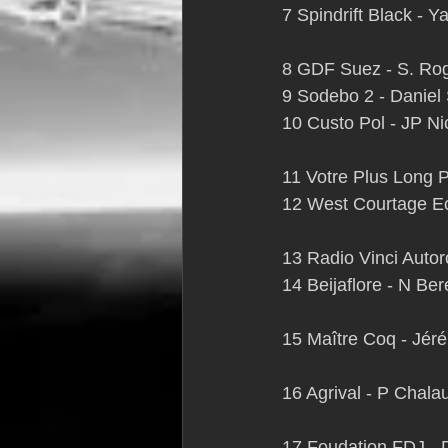
7 Spindrift Black - 
8 GDF Suez - S. Rog
9 Sodebo 2 - Daniel 
10 Custo Pol - JP Ni
11 Votre Plus Long P
12 West Courtage Ec
13 Radio Vinci Autor
14 Beijaflore - N Be
15 Maître Coq - Jér
16 Agrival - P Chala
17 Foudation FDJ - 