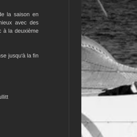
m
L&#39;Hydroptère
e la saison en 
mieux avec des 
 à la deuxième 
e jusqu'à la fin 
o : GC32 Bullitt 