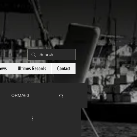
News
Ultimes Records
Contact
ORMA60
C
Botin 80