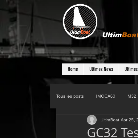
Ultim
Boa
Home
Ultimes News
Ultime
Tous les posts
IMOCA60
M32
UltimBoat
Apr 25, 
Gunboat
D35
Farr 280
GC32 Tes