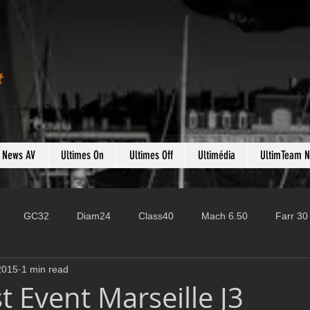
t
s News AV
Ultimes On
Ultimes Off
Ultimédia
UltimTeam 
GC32
Diam24
Class40
Mach 6.50
Farr 30
2015
1 min read
Fast 40
PAC52
Ocean Fifty
Mini 6.50
ROR
t Event Marseille J3