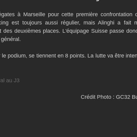
D54
Botin 52
Classe 50
Figaro 3
Flying Phanto
égates à Marseille pour cette première confrontation d
ing est toujours aussi régulier, mais Alinghi a fait 
 des deuxièmes places. L'équipage Suisse passe donc
AC75
Open 7.50
général. 
 le podium, se tiennent en 8 points. La lutte va être intens
al au J3
                                                                                      Crédit Phot