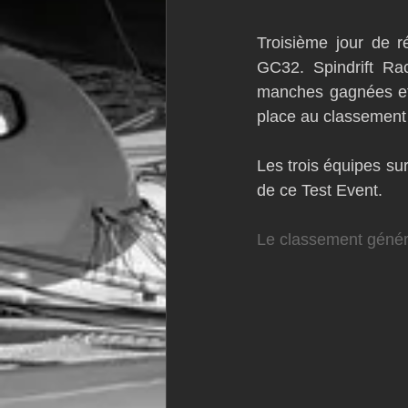
VOR60
Class Rhum
JM
Troisième jour de r
GC32. Spindrift Rac
manches gagnées et
F18
TF35
Business
place au classement 
Les trois équipes sur
de ce Test Event. 
Le classement génér