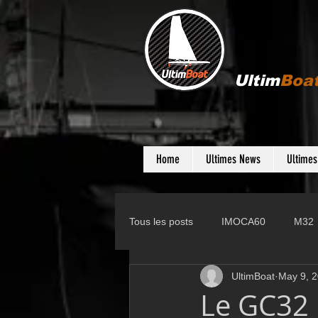
Ultim
Boa
Home
Ultimes News
Ultime
Tous les posts
IMOCA60
M32
UltimBoat
May 9, 
Gunboat
D35
Farr 280
Le GC32 