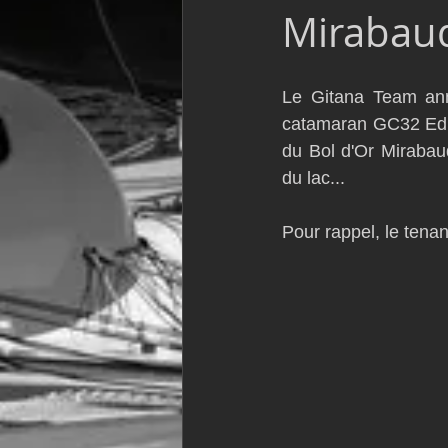
Mirabaud
VOR60
Class Rhum
JM
Le Gitana Team anno
F18
TF35
Business
catamaran GC32 Edmo
du Bol d'Or Mirabaud 
du lac... 
Pour rappel, le tenan