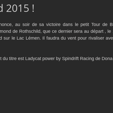
 2015 !
D54
Botin 52
Classe 50
Figaro 3
Flying Phanto
nce, au soir de sa victoire dans le petit Tour de Bel
AC75
Open 7.50
nd de Rothschild, que ce dernier sera au départ , le 1
sur le Lac Lémen. Il faudra du vent pour rivaliser avec 
t du titre est Ladycat power by Spindrift Racing de Dona B