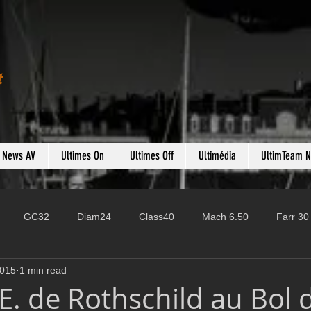
t
s News AV
Ultimes On
Ultimes Off
Ultimédia
UltimTeam 
GC32
Diam24
Class40
Mach 6.50
Farr 30
2015
1 min read
Fast 40
PAC52
Ocean Fifty
Mini 6.50
ROR
E. de Rothschild au Bol 