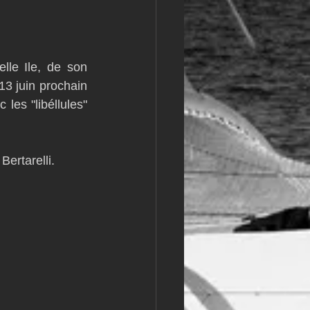
m
L&#39;Hydroptère
le Ile, de son 
3 juin prochain 
les "libéllules" 
ertarelli. 