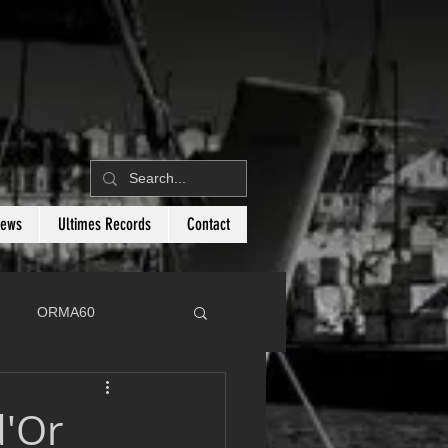
News
Ultimes Records
Contact
ORMA60
C
Botin 80
d'Or