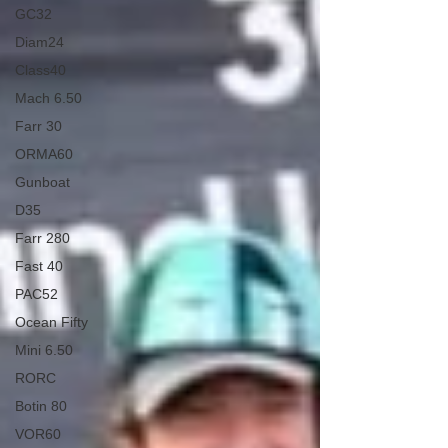
GC32
Diam24
Class40
Mach 6.50
Farr 30
ORMA60
Gunboat
D35
Farr 280
Fast 40
PAC52
Ocean Fifty
Mini 6.50
RORC
Botin 80
VOR60