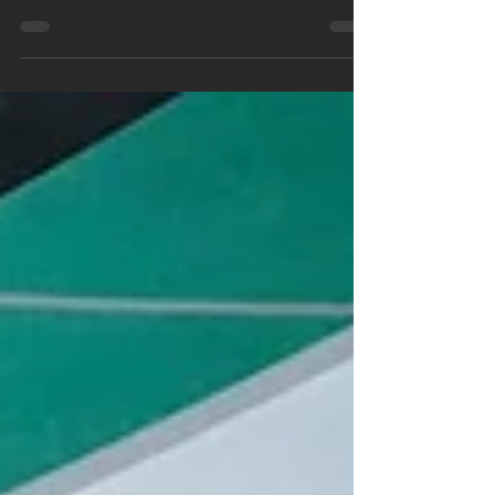
Il seront plus de 400 équipages à s'élancer
demain samedi, à 10 heures, pour l'édition 2024
de la plus grande course sur plan d'eau fermé,