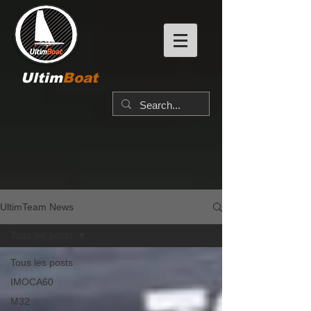
Ultim
Boat
UltimTeam News
Tous les posts
Tous les posts
IMOCA60
M32