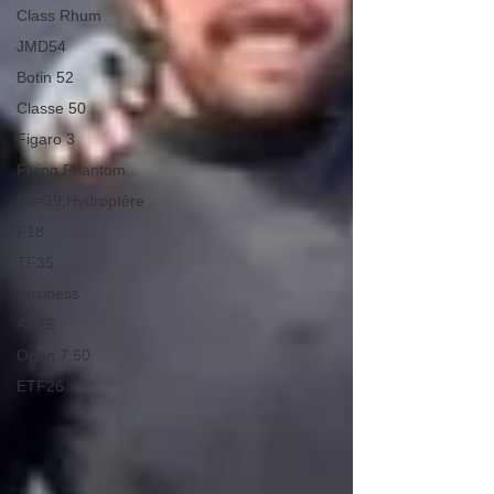
Class Rhum
JMD54
Botin 52
Classe 50
Figaro 3
Flying Phantom
L&#39;Hydroptère
F18
TF35
Business
AC75
Open 7.50
ETF26