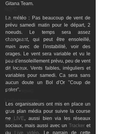
Gitana Team. 
RORC
La météo : Pas beaucoup de vent de 
Botin 80
prévu samedi matin pour le départ, 2 
VOR60
noeuds. Le temps sera assez 
Class Rhum
changeant, qui peut être ensoleillé, 
mais avec de l'instabilité, voir des 
JMD54
orages. Le vent sera variable et vu le 
Botin 52
peu d'ensoleillement prévu, peu de vent 
dit locaux. Vents faibles, irréguliers et 
Classe 50
variables pour samedi. Ca sera sans 
Figaro 3
aucun doute un Bol d'Or "Coup de 
poker". 
Flying Phantom
L&#39;Hydroptère
Les organisateurs ont mis en place un 
F18
gros plan média pour suivre la course 
ne 
LIVE
, aussi bien via les réseaux 
TF35
sociaux, mais aussi avec un 
Tracker
 et 
Business
du 
Live vidéo
. Le parrain de cette 