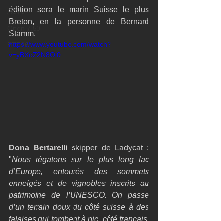
édition sera le marin Suisse le plus 
AC75
Breton, en la personne de Bernard 
Open 7.50
Stamm. 
https://www.youtube.com/watch?
ETF26
v=yBXoZ2N8Oi0
Dona Bertarelli
 skipper de Ladycat : 
"
Nous régatons sur le plus long lac 
d’Europe, entourés des sommets 
enneigés et de vignobles inscrits au 
patrimoine de l’UNESCO. On passe 
d’un terrain doux du côté suisse à des 
falaises qui tombent à pic, côté français. 