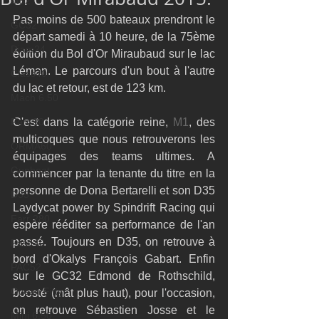
M32
Pas moins de 500 bateaux prendront le 
GC32
départ samedi à 10 heure, de la 75ème 
Diam24
édition du Bol d'Or Miraubaud sur le lac 
Léman. Le parcours d'un bout à l'autre 
Class40
du lac et retour, est de 123 km. 
Mach 6.50
Farr 30
C'est dans la catégorie reine, 
M1
, des 
multicoques que nous retrouverons les 
ORMA60
équipages des teams ultimes. A 
Gunboat
commencer par la tenante du titre en la 
personne de Dona Bertarelli et son D35 
D35
Laydycat power by Spindrift Racing qui 
Farr 280
espère rééditer sa performance de l'an 
passé. Toujours en D35, on retrouve à 
Fast 40
bord d'Okalys François Gabart. Enfin 
PAC52
sur le GC32 Edmond de Rothschild, 
Ocean Fifty
boosté (mât plus haut), pour l'occasion, 
on retrouve Sébastien Josse et le 
Mini 6.50