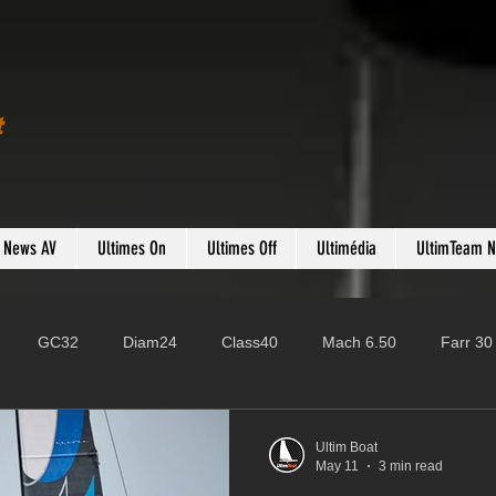
t
s News AV
Ultimes On
Ultimes Off
Ultimédia
UltimTeam 
GC32
Diam24
Class40
Mach 6.50
Farr 30
Fast 40
PAC52
Ocean Fifty
Mini 6.50
ROR
Ultim Boat
May 11
3 min read