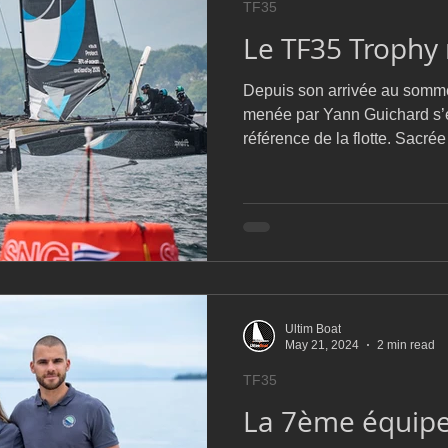
TF35
D54
Botin 52
Classe 50
Figaro 3
Flying Phanto
Le TF35 Trophy
Depuis son arrivée au somme
AC75
Open 7.50
menée par Yann Guichard s’
référence de la flotte. Sacr
2025, elle aborde cette nou
l’ambition assumée de réalise
l’histoire récente du champio
son ADN basé sur la régularit
courts, elle a néanmoins pro
ciblé
Ultim Boat
May 21, 2024
2 min read
TF35
La 7ème équipe