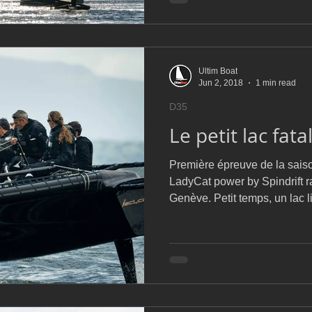
Ultim Boat
Jun 2, 2018
1 min read
D35
Le petit lac fata
Première épreuve de la sais
LadyCat power by Spindrift r
Genève. Petit temps, un lac li