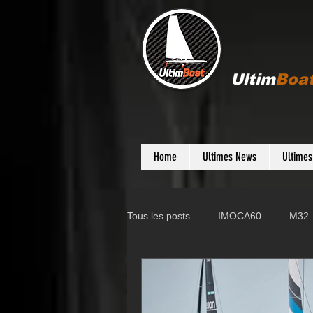
Ultim
Boa
Home
Ultimes News
Ultime
Tous les posts
IMOCA60
M32
Gunboat
D35
Farr 280