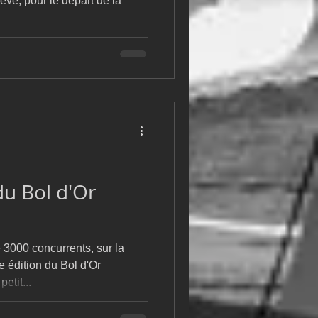
ève, pour le départ de la
u Bol d'Or
 3000 concurrents, sur la
e édition du Bol d'Or
etit...