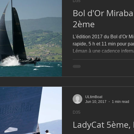
D35
Bol d'Or Mirab
2ème
L'édition 2017 du Bol d'Or M
rapide, 5 h et 11 min pour pa
Léman à une cadence inferna
ULtimBoat
Jun 10, 2017
1 min read
D35
LadyCat 5ème,