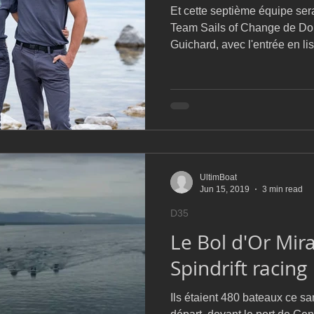
Et cette septième équipe se
Team Sails of Change de Don
Guichard, avec l'entrée en li
UltimBoat
Jun 15, 2019
3 min read
D35
Le Bol d'Or Mi
Spindrift racing
Ils étaient 480 bateaux ce sa