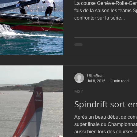
La course Genève-Rolle-Genè
fois de la saison les teams S
confronter sur la série...
UltimBoat
Jul 8, 2016
1 min read
M32
Spindrift sort en
Après un beau début de comp
super finale du Championna
aussi bien lors des courses e