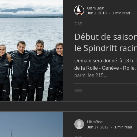
Ultim Boat
Jun 1, 2018
1 min read
D35
Début de saison
le Spindrift raci
Demain sera donné, à 13 h, l
de la Rolle - Genève - Rolle.
parmi les 215...
UltimBoat
Jun 17, 2017
1 min read