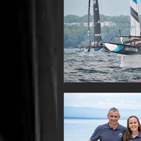
VOR60
Class Rhum
JM
F18
TF35
Business