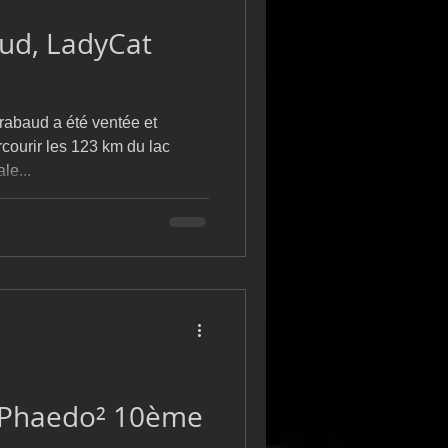
aud, LadyCat
irabaud a été ventée et
rcourir les 123 km du lac
le...
 Phaedo² 10ème