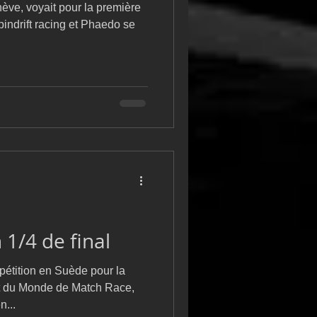
ve, voyait pour la première
pindrift racing et Phaedo se
 1/4 de final
étition en Suède pour la
t du Monde de Match Race,
n...