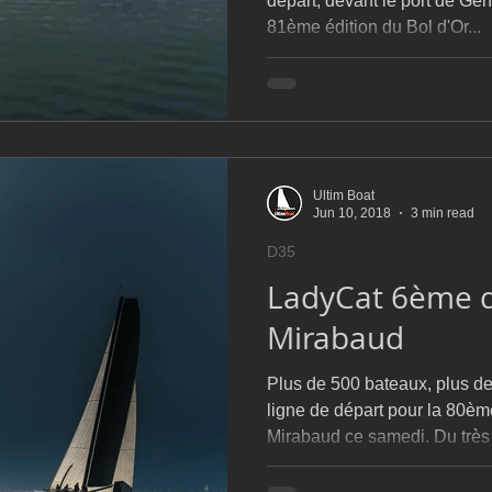
départ, devant le port de Gen
81ème édition du Bol d'Or...
Ultim Boat
Jun 10, 2018
3 min read
D35
LadyCat 6ème d
Mirabaud
Plus de 500 bateaux, plus de
ligne de départ pour la 80èm
Mirabaud ce samedi. Du très p