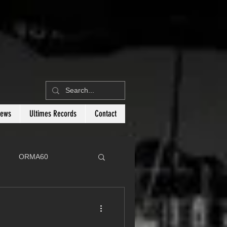
News
Ultimes Records
Contact
ORMA60
C
Botin 80