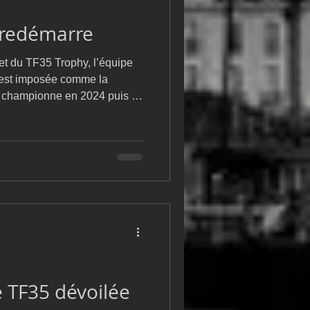
m
L&#39;Hydroptère
 redémarre
t du TF35 Trophy, l’équipe
est imposée comme la
ée championne en 2024 puis en
velle campagne avec
r un triplé inédit dans
nnat. Si la structure conserve
é et la maîtrise des formats
cédé à plusieurs ajustements
s durant l’intersaison. Deux changements
 TF35 dévoilée