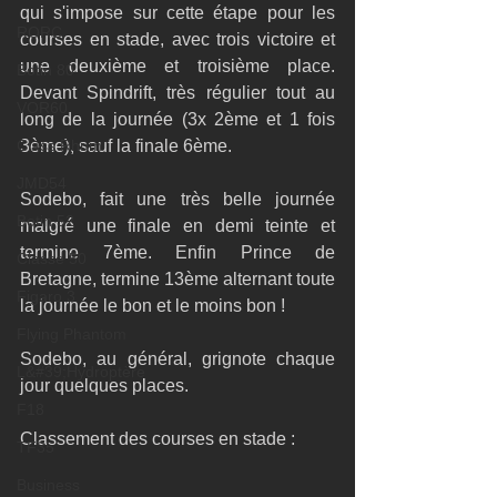
qui s'impose sur cette étape pour les 
RORC
courses en stade, avec trois victoire et 
une deuxième et troisième place. 
Botin 80
Devant Spindrift, très régulier tout au 
VOR60
long de la journée (3x 2ème et 1 fois 
Class Rhum
3ème), sauf la finale 6ème. 
JMD54
Sodebo, fait une très belle journée 
Botin 52
malgré une finale en demi teinte et 
termine 7ème. Enfin Prince de 
Classe 50
Bretagne, termine 13ème alternant toute 
Figaro 3
la journée le bon et le moins bon ! 
Flying Phantom
Sodebo, au général, grignote chaque 
L&#39;Hydroptère
jour quelques places. 
F18
Classement des courses en stade : 
TF35
Business