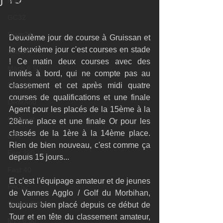
M32
GC32
Diam24
Deuxième jour de course à Gruissan et 
le deuxième jour c'est courses en stade 
Class40
! Ce matin deux courses avec des 
Mach 6.50
invités à bord, qui ne compte pas au 
Farr 30
classement et cet après midi quatre 
courses de qualifications et une finale 
ORMA60
Agent pour les placés de la 15ème à la 
Gunboat
28ème place et une finale Or pour les 
classés de la 1ère à la 14ème place. 
D35
Rien de bien nouveau, c'est comme ça 
Farr 280
depuis 15 jours... 
Fast 40
Et c'est l'équipage amateur et de jeunes 
PAC52
de Vannes Agglo / Golf du Morbihan, 
Ocean Fifty
toujours bien placé depuis ce début de 
Tour et en tête du classement amateur, 
Mini 6.50