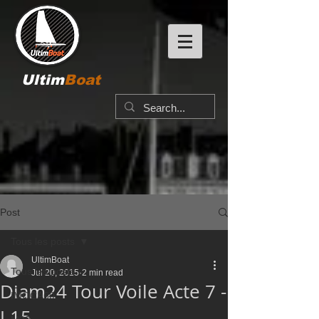
Ultim
Boat
Post
Tous les posts
UltimBoat
Tous les posts
Jul 20, 2015
2 min read
Diam24 Tour Voile Acte 7 -
IMOCA60
J 15