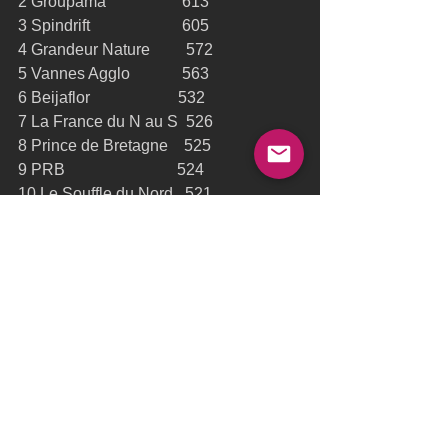
2 Groupama                   613 
3 Spindrift                       605 
4 Grandeur Nature         572 
5 Vannes Agglo             563 
6 Beijaflor                      532 
7 La France du N au S  526 
8 Prince de Bretagne    525 
9 PRB                            524 
10 Le Souffle du Nord   521 
12 Sodebo                     491 
Spindrift Racing
Trimaran
Xavier Revil
Diam24
Tour de France à la Voile
Sodebo
Prince de Bretagne
Lionel Lemonchois
Daniel Souben
Gruissan