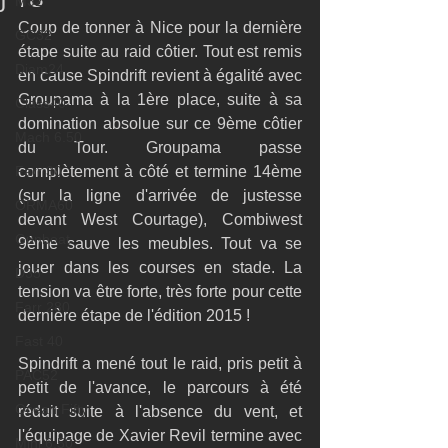
M32
Coup de tonner à Nice pour la dernière 
GC32
étape suite au raid côtier. Tout est remis 
Diam24
en cause Spindrift revient à égalité avec 
Groupama à la 1ère place, suite à sa 
Class40
domination absolue sur ce 9ème côtier 
Mach 6.50
du Tour. Groupama passe 
Farr 30
complètement à côté et termine 14ème 
(sur la ligne d'arrivée de justesse 
ORMA60
devant West Courtage), Combiwest 
Gunboat
9ème sauve les meubles. Tout va se 
jouer dans les courses en stade. La 
D35
tension va être forte, très forte pour cette 
Farr 280
dernière étape de l'édition 2015 ! 
Fast 40
Spindrift a mené tout le raid, pris petit à 
PAC52
petit de l'avance, le parcours à été 
Ocean Fifty
réduit suite à l'absence du vent, et 
l'équipage de Xavier Revil termine avec 
Mini 6.50