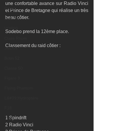
une confortable avance sur Radio Vinci  
RORC
et Prince de Bretagne qui réalise un très 
beau côtier.  
Botin 80
VOR60
Sodebo prend la 12ème place. 
Class Rhum
Classement du raid côtier :
JMD54
Botin 52
Classe 50
Figaro 3
Flying Phantom
L&#39;Hydroptère
F18
1 Spindrift 
TF35
2 Radio Vinci 
Business