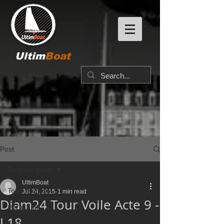
Ultim
Boat
Post
Tous les posts
UltimBoat
Tous les posts
Jul 24, 2015
1 min read
Diam24 Tour Voile Acte 9 -
IMOCA60
J 18