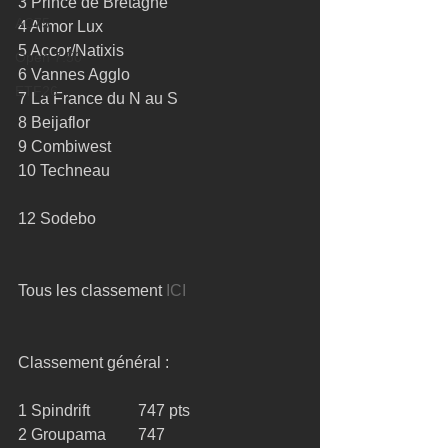
3 Prince de Bretagne 
AC75
4 Armor Lux 
5 Accor/Natixis 
Open 7.50
6 Vannes Agglo 
ETF26
7 La France du N au S 
8 Beijaflor 
9 Combiwest 
10 Techneau 
12 Sodebo 
Tous les classement 
ICI
Classement général : 
1 Spindrift            747 pts 
2 Groupama        747 