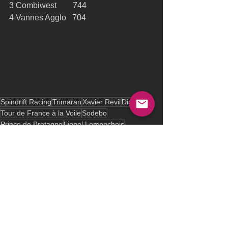
3 Combiwest        744 
4 Vannes Agglo   704 
Spindrift Racing
Trimaran
Xavier Revil
Diam24
Tour de France à la Voile
Sodebo
Prince de Bretagne
Lionel Lemonchois
Daniel Souben
Nice
See All
Recent Posts