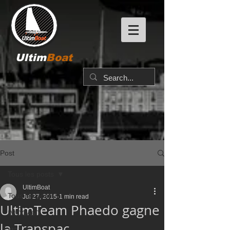
Ultim
Boat
Post
Tous les posts
UltimBoat
Tous les posts
Jul 27, 2015
1 min read
UltimTeam Phaedo gagne
IMOCA60
la Transpac