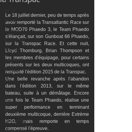
M32
GC32
Le 18 juillet dernier, peu de temps après 
Diam24
avoir remporté la Transatlantic Race sur 
le MOD70 Phaedo 3, le Team Phaedo 
Class40
s'élançait, sur son Gunboat 66 Phaedo, 
Mach 6.50
sur la Transpac Race. Et cette nuit, 
Farr 30
Lloyd Thornburg, Brian Thompson et 
les membres d'équipage, pour certains 
ORMA60
présents sur les deux multicoques, ont 
Gunboat
remporté l'édition 2015 de la Transpac.  
Une belle revanche après l'abandon 
D35
dans l'édition 2013, sur le même 
Farr 280
bateau, suite à un démâtage. Encore 
une fois le Team Phaedo, réalise une 
Fast 40
super performance en terminant 
PAC52
deuxième multicoque, derrière Extrème 
Ocean Fifty
H2O, mais remporte en temps 
compensé l'épreuve. 
Mini 6.50