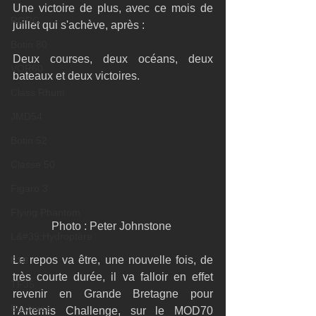
Une victoire de plus, avec ce mois de 
RORC
juillet qui s'achève, après : 
Botin 80
Deux courses, deux océans, deux 
VOR60
bateaux et deux victoires. 
Class Rhum
JMD54
Botin 52
Classe 50
Figaro 3
Flying Phantom
Photo : Peter Johnstone 
L&#39;Hydroptère
Le repos va être, une nouvelle fois, de 
F18
très courte durée, il va falloir en effet 
TF35
revenir en Grande Bretagne pour 
Business
l'Artemis Challenge, sur le MOD70 