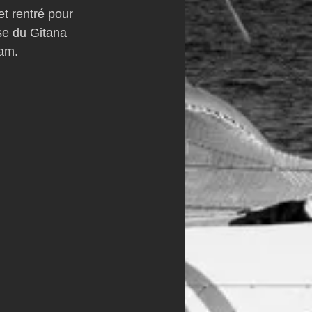
t rentré pour 
m
L&#39;Hydroptère
se du Gitana 
am. 