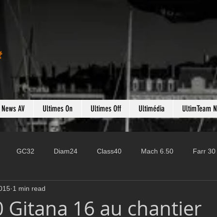
t
s News AV
Ultimes On
Ultimes Off
Ultimédia
UltimTeam 
GC32
Diam24
Class40
Mach 6.50
Farr 30
015
1 min read
Fast 40
PAC52
Ocean Fifty
Mini 6.50
ROR
Gitana 16 au chantier