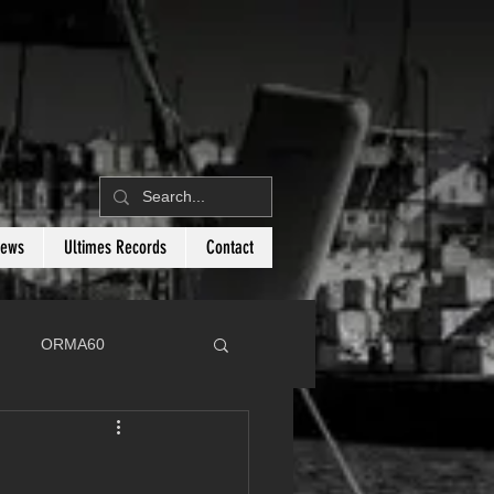
News
Ultimes Records
Contact
ORMA60
C
Botin 80