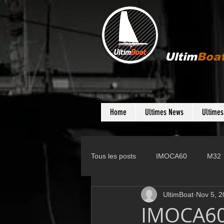
Ultim
Boa
Home
Ultimes News
Ultime
Tous les posts
IMOCA60
M32
UltimBoat
Nov 5, 2
Gunboat
D35
Farr 280
IMOCA60 