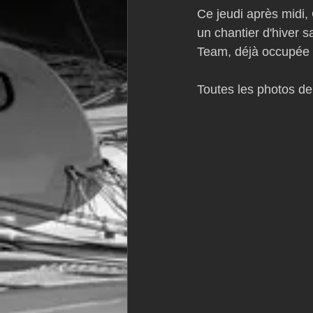
Ce jeudi après midi,
VOR60
Class Rhum
JM
un chantier d'hiver 
Team, déjà occupée 
F18
TF35
Business
Toutes les photos de l