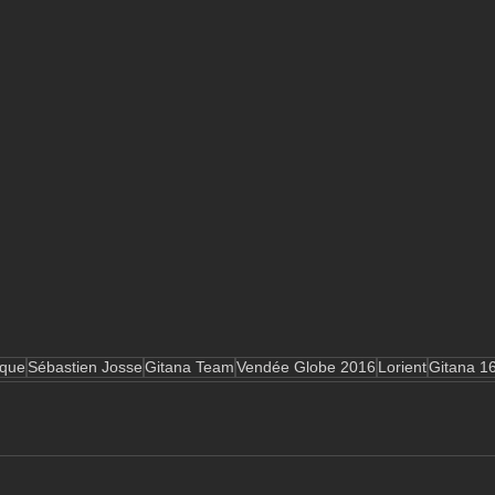
que
Sébastien Josse
Gitana Team
Vendée Globe 2016
Lorient
Gitana 1