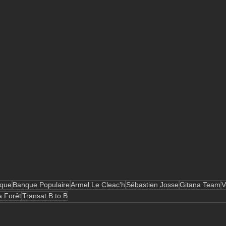
que
Banque Populaire
Armel Le Cleac'h
Sébastien Josse
Gitana Team
V
a Forêt
Transat B to B