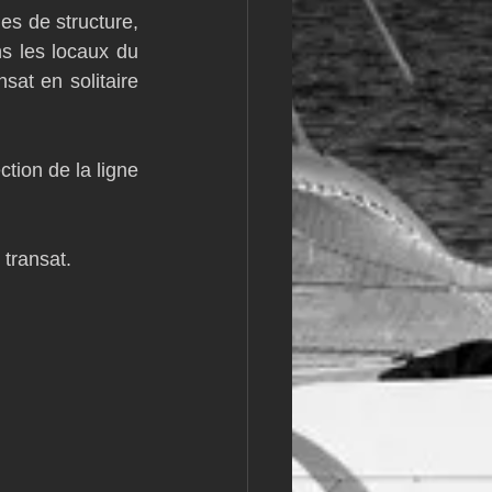
s de structure, 
m
L&#39;Hydroptère
s les locaux du 
at en solitaire 
tion de la ligne 
transat. 