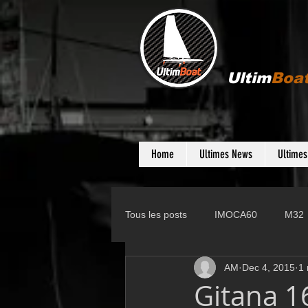
Ultim
Boa
Home
Ultimes News
Ultime
Tous les posts
IMOCA60
M32
AM
Dec 4, 2015
1 
Gunboat
D35
Farr 280
Gitana 16