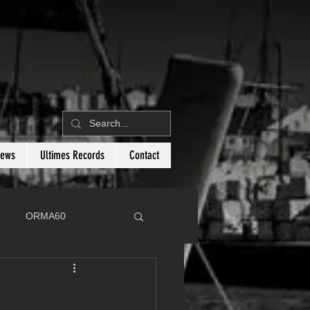
News
Ultimes Records
Contact
ORMA60
C
Botin 80