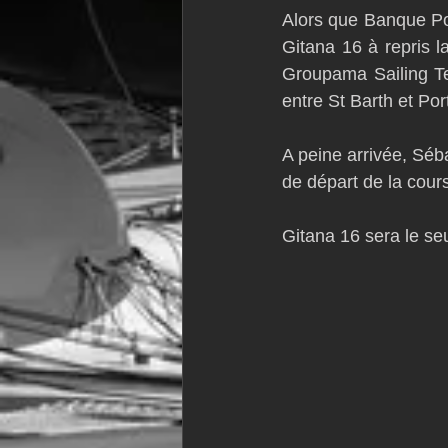
Alors que Banque Pop
VOR60
Class Rhum
JM
Gitana 16 à repris l
Groupama Sailing Te
entre St Barth et Por
F18
TF35
Business
A peine arrivée, Séba
de départ de la cour
Gitana 16 sera le se