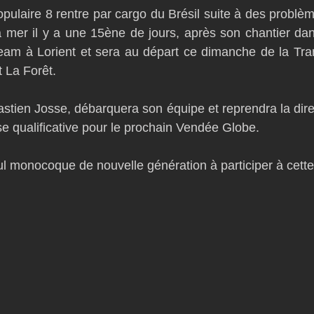
ulaire 8 rentre par cargo du Brésil suite à des problème
D54
Botin 52
Classe 50
Figaro 3
Flying Phanto
a mer il y a une 15ène de jours, après son chantier dan
am à Lorient et sera au départ ce dimanche de la Trans
t La Forêt. 
AC75
Open 7.50
stien Josse, débarquera son équipe et reprendra la direc
se qualificative pour le prochain Vendée Globe. 
ul monocoque de nouvelle génération à participer à cette 