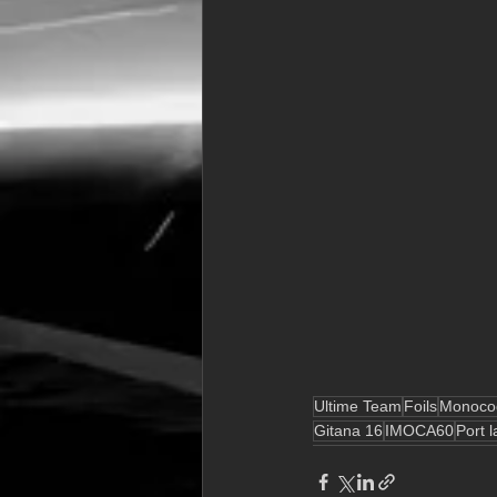
Ultime Team
Foils
Monoco
Gitana 16
IMOCA60
Port l