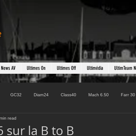
t
s News AV
Ultimes On
Ultimes Off
Ultimédia
UltimTeam 
GC32
Diam24
Class40
Mach 6.50
Farr 30
min read
Fast 40
PAC52
Ocean Fifty
Mini 6.50
ROR
 sur la B to B