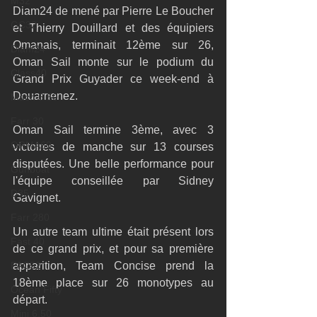
M32
Diam24 de mené par Pierre Le Boucher 
GC32
et Thierry Douillard et des équipiers 
Omanais, terminait 12ème sur 26, 
Diam24
Oman Sail monte sur le podium du 
Class40
Grand Prix Guyader ce week-end à 
Douarnenez.
Mach 6.50
Farr 30
Oman Sail termine 3ème, avec 3 
ORMA60
victoires de manche sur 13 courses 
disputées. Une belle performance pour 
Gunboat
l'équipe conseillée par Sidney 
D35
Gavignet.
Farr 280
Un autre team ultime était présent lors 
Fast 40
de ce grand prix, et pour sa première 
PAC52
apparition, Team Concise prend la 
18ème place sur 26 monotypes au 
Ocean Fifty
départ.
Mini 6.50