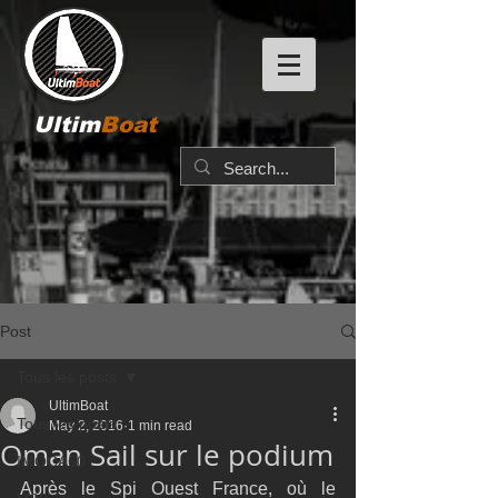
Ultim
Boat
Post
Tous les posts
UltimBoat
Tous les posts
May 2, 2016
1 min read
Oman Sail sur le podium
IMOCA60
Après le Spi Ouest France, où le 