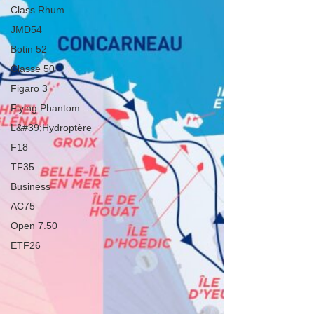
Class Rhum
JMD54
Botin 52
Classe 50
Figaro 3
Flying Phantom
L&#39;Hydroptère
F18
TF35
Business
AC75
Open 7.50
ETF26