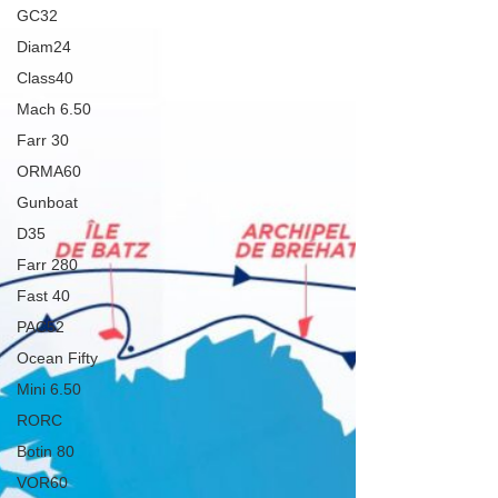
GC32
Diam24
Class40
Mach 6.50
Farr 30
ORMA60
Gunboat
D35
Farr 280
Fast 40
PAC52
Ocean Fifty
Mini 6.50
RORC
Botin 80
VOR60