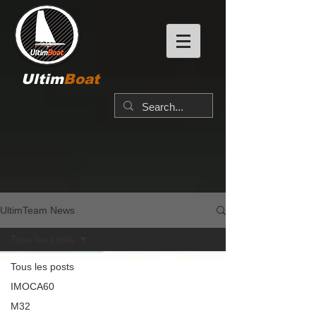
Ultim
Boat
UltimTeam News
Tous les posts
Tous les posts
IMOCA60
M32