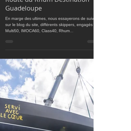
Ultim Boat
Oct 24, 2018
1 min read
IMOCA60
Ultim Team, ils participent à la
Route du Rhum Destination
Guadeloupe
En marge des ultimes, nous essayerons de suivre,
sur le blog du site, différents skippers, engagés en
Multi50, IMOCA60, Class40, Rhum...