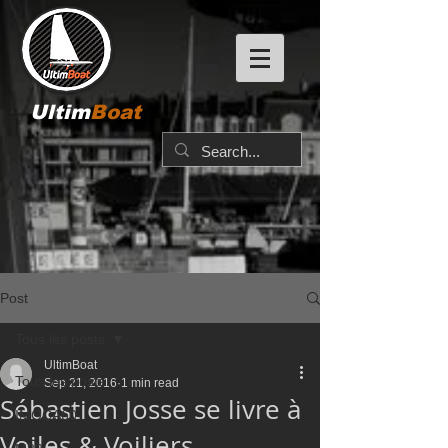
Ultim
Boat
Post
Tous les posts
UltimBoat
Tous les posts
Sep 21, 2016
1 min read
Sébastien Josse se livre à
IMOCA60
Voiles & Voiliers