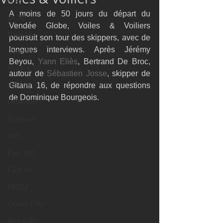
M32
A moins de 50 jours du départ du 
GC32
Vendée Globe, Voiles & Voiliers 
Diam24
poursuit son tour des skippers, avec de 
longues interviews. Après Jérémy 
Class40
Beyou, 
Yann Eliès
, Bertrand De Broc, 
Mach 6.50
autour de 
Sébastien Josse
, skipper de 
Farr 30
Gitana 16, de répondre aux questions 
de Dominique Bourgeois.
ORMA60
Gunboat
D35
Farr 280
Fast 40
PAC52
Ocean Fifty
Mini 6.50