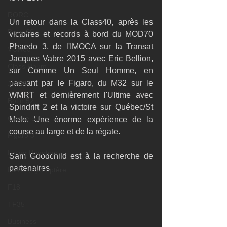
RORC
Un retour dans la Class40, après les 
Botin 80
victoires et records à bord du MOD70 
Phaedo 3, de l'IMOCA sur la Transat 
VOR60
Jacques Vabre 2015 avec Eric Bellion, 
Class Rhum
sur Comme Un Seul Homme, en 
passant par le Figaro, du M32 sur le 
JMD54
WMRT et dernièrement l'Ultime avec 
Botin 52
Spindrift 2 et la victoire sur Québec/St 
Classe 50
Malo. Une énorme expérience de la 
course au large et de la régate.
Figaro 3
Flying Phantom
Sam Goodchild est à la recherche de 
partenaires.
L&#39;Hydroptère
F18
TF35
Business