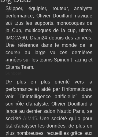
M32
Skipper, équipier, routeur, analyste 
GC32
performance, Olivier Douillard navigue 
Diam24
sur tous les supports, monocoques de 
la Cup, multicoques de la cup, ultme, 
Class40
IMOCA60, Diam24 depuis des années. 
Mach 6.50
Une référence dans le monde de la 
Farr 30
course au large vu ces dernières 
années sur les teams Spindrift racing et 
ORMA60
Gitana Team.
Gunboat
De plus en plus orienté vers la 
D35
performance et aidé par l'informatique, 
Farr 280
voir "l'inintelligence artificielle" dans 
son rôle d'analyste, Olivier Douillard a 
Fast 40
lancé au dernier salon Nautic Paris, sa 
PAC52
société 
AIM45
. Une société qui a pour 
Ocean Fifty
but d'analyser les données, de plus en 
plus nombreuses, recueillies grâce aux 
Mini 6.50