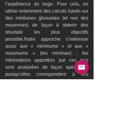
l’expérience du large. Pour cela, on 
utilise notamment des calculs basés sur 
des médianes glissantes (et non des 
moyennes) de façon à obtenir des 
résultats les plus objectifs 
possible.Notre approche s’intéresse 
aussi aux « minimums » et aux « 
maximums » (les min/max) : les 
informations apportées par ces pics 
sont analysées de façon spécifique, 
puisqu’elles correspondent à des 
situations particulières.L’idée étant ainsi 
de coller à ce qui s’est vraiment passé 
en mer et de détecter l’ensemble des 
situations particulières rencontrées lors 
de la navigation
Ultime Team
Analyse
Big Data
Olivier Douillard
AIM45
Données
IMOCA60