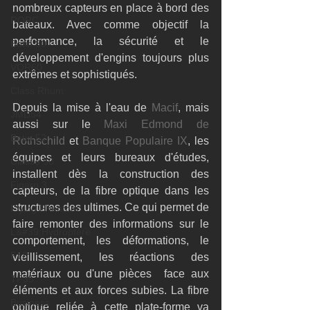
nombreux capteurs en place à bord des 
RORC
bateaux. Avec comme objectif la 
performance, la sécurité et le 
Botin 80
développement d'engins toujours plus 
VOR60
extrêmes et sophistiqués.
Class Rhum
Depuis la mise à l'eau de 
Macif
, mais 
JMD54
aussi sur le 
Maxi Edmond de 
Botin 52
Rothschild
 et 
Banque Populaire IX
, les 
équipes et leurs bureaux d'études, 
Classe 50
installent dès la construction des 
Figaro 3
capteurs, de la fibre optique dans les 
structures des ultimes. Ce qui permet de 
Flying Phantom
faire remonter des informations sur le 
L&#39;Hydroptère
comportement, les déformations, le 
F18
vieillissement, les réactions des 
matériaux ou d'une pièces  face aux 
TF35
éléments et aux forces subies. La fibre 
Business
optique reliée à cette plate-forme va 