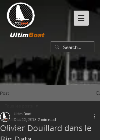
Ultim
Boat
Post
Tous les posts
Ultim Boat
Tous les posts
Dec 22, 2018
2 min read
Olivier Douillard dans le
IMOCA60
Big Data