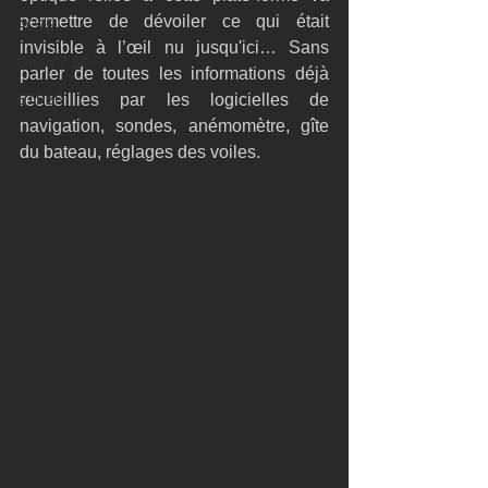
permettre de dévoiler ce qui était 
AC75
invisible à l’œil nu jusqu'ici… Sans 
Open 7.50
parler de toutes les informations déjà 
ETF26
recueillies par les logicielles de 
navigation, sondes, anémomètre, gîte 
du bateau, réglages des voiles.