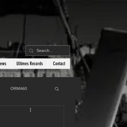
News
Ultimes Records
Contact
ORMA60
C
Botin 80