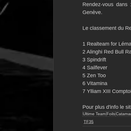
Rendez-vous dans 1
Genève.
Le classement du R
1 Realteam for Lém
2 Alinghi Red Bull R
3 Spindrift
4 Sailfever
5 Zen Too
6 Vitamina
7 Ylliam XIII Compto
Pour plus d'info le si
Ultime Team
Foils
Catama
TF35