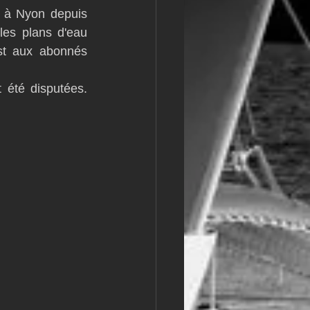
 à Nyon depuis 
m
L&#39;Hydroptère
es plans d'eau 
st aux abonnés 
été disputées. 