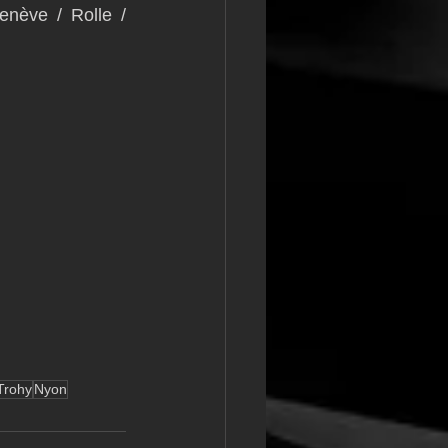
nève / Rolle / 
Trohy
Nyon