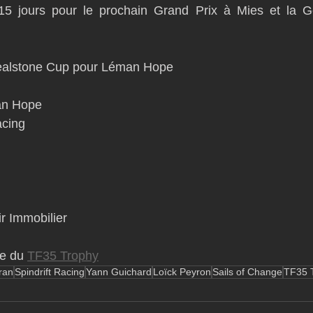
5 jours pour le prochain Grand Prix à Mies et la Ge
ealstone Cup pour Léman Hope
an Hope
acing
ir Immobilier
te du 
TF35 Trophy
ran
Spindrift Racing
Yann Guichard
Loïck Peyron
Sails of Change
TF35 