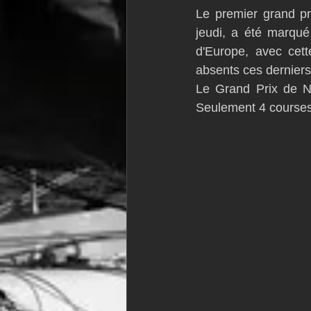
Le premier grand pr
VOR60
Class Rhum
JM
jeudi, a été marqu
d'Europe, avec cett
absents ces dernier
F18
TF35
Business
Le Grand Prix de Ny
Seulement 4 courses, 