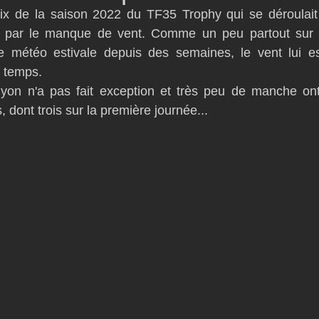
ix de la saison 2022 du TF35 Trophy qui se déroulait
D54
Botin 52
Classe 50
Figaro 3
Flying Phanto
é par le manque de vent. Comme un peu partout sur l
e météo estivale depuis des semaines, le vent lui e
s temps.
AC75
Open 7.50
on n'a pas fait exception et très peu de manche ont 
dont trois sur la première journée...