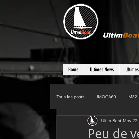
Ultim
Boa
Home
Ultimes News
Ultime
Tous les posts
IMOCA60
M32
Ultim Boat
May 22,
Gunboat
D35
Farr 280
Peu de v