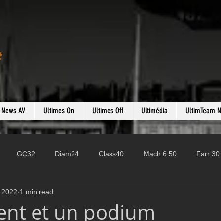
t
s News AV
Ultimes On
Ultimes Off
Ultimédia
UltimTeam 
GC32
Diam24
Class40
Mach 6.50
Farr 30
 2022
1 min read
Fast 40
PAC52
Ocean Fifty
Mini 6.50
ROR
ent et un podium