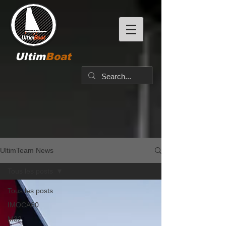
Ultim
Boat
UltimTeam News
Tous les posts
Tous les posts
IMOCA60
M32