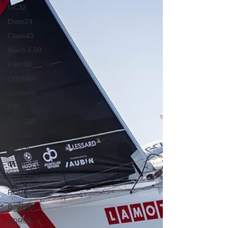
GC32
Diam24
Class40
Mach 6.50
Farr 30
ORMA60
Gunboat
D35
Farr 280
Fast 40
PAC52
Ocean Fifty
Mini 6.50
RORC
Botin 80
VOR60