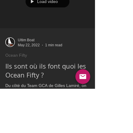
Load video
Ultim Boat
May 22, 2022
1 min read
Ocean Fifty
Ils sont où ils font quoi les
Ocean Fifty ?
Du côté du Team GCA de Gilles Lamiré, on
s'active, les moules des flotteurs qui avaient été
conservés lors de l'achat du trimaran ont été tr