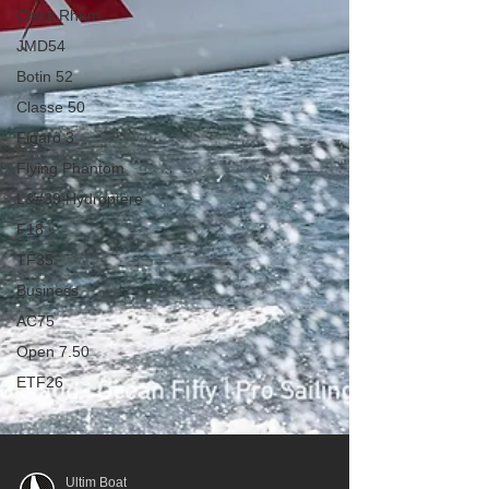
Class Rhum
JMD54
Botin 52
Classe 50
Figaro 3
Flying Phantom
L&#39;Hydroptère
F18
TF35
Business
AC75
Open 7.50
ETF26