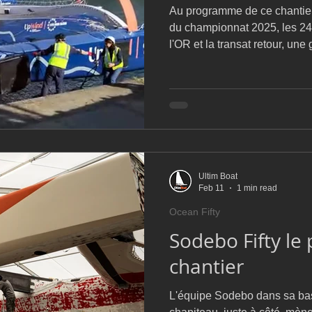
Au programme de ce chantier
du championnat 2025, les 24 
l'OR et la transat retour, une
l'adaptation au solitaire ave
Rhum destination Guadeloup
Mais d'ici là, la saison des 
une première partie en Médi
Cup, les 24 H Ultim', avant la
Up Wind by MerConcept e
Ultim Boat
Feb 11
1 min read
Ocean Fifty
Sodebo Fifty le 
chantier
L'équipe Sodebo dans sa bas