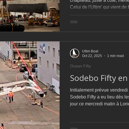
chapiteau, juste à côté, mène
Celui de l'Ultim' qui vient de
Jules Verne et dont la remise
début juin avec en ligne de
destination Guadeloupe pour
Fifty, de Léonard Legrand
Ultim Boat
Oct 22, 2025
1 min read
Ocean Fifty
Sodebo Fifty en
Initialement prévue vendredi 
Sodebo Fifty a eu lieu dès l
jour ce mercredi matin à Lori
convoyé du quai du Péristyle 
midi.