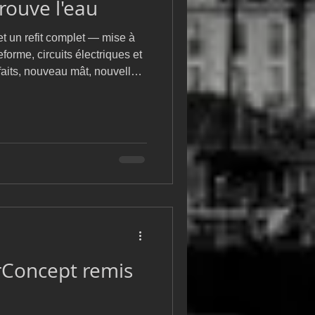
rouve l'eau
m
L&#39;Hydroptère
et un refit complet — mise à
forme, circuits électriques et
faits, nouveau mât, nouvelles
 — le trimaran Sodebo Fifty,
a été remis à l’eau ce
nt La Base.
Concept remis