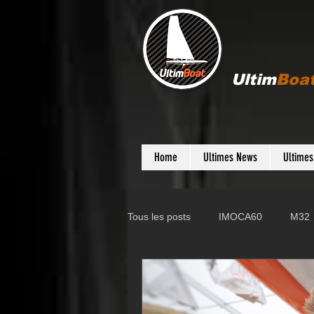
Ultim
Boa
Home
Ultimes News
Ultime
Tous les posts
IMOCA60
M32
Gunboat
D35
Farr 280