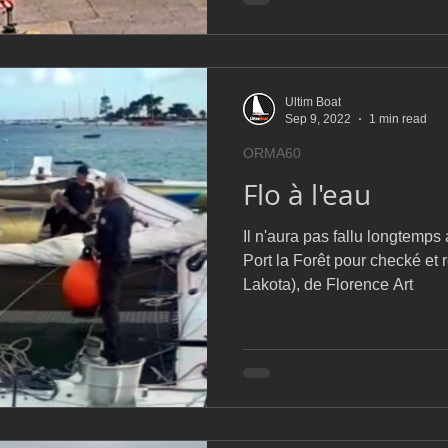
Ultim Boat
Sep 9, 2022
1 min read
ORMA60
Flo à l'eau
Il n'aura pas fallu longtemp
Port la Forêt pour checké et r
Lakota), de Florence Art