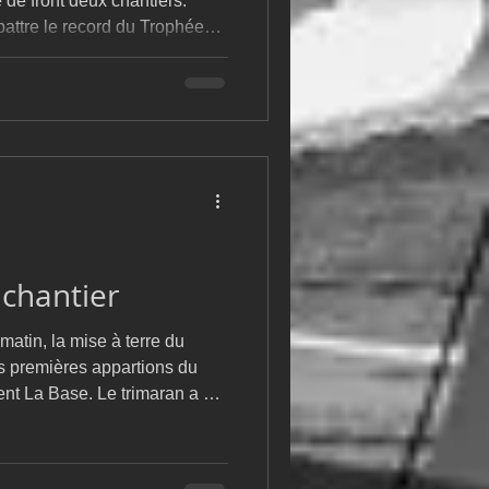
 de front deux chantiers.
 battre le record du Trophée
 à l'eau est prévue fin mai
 mire la Route du Rhum
 Thomas Coville et l'Ocean
 chantier
matin, la mise à terre du
es premières appartions du
ent La Base. Le trimaran a été
à la Base hier en fin d'après-