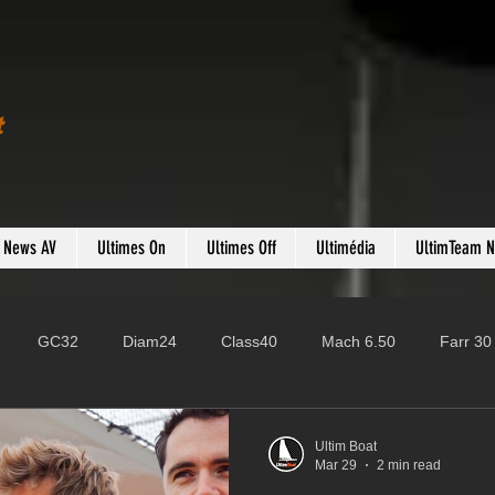
t
s News AV
Ultimes On
Ultimes Off
Ultimédia
UltimTeam 
GC32
Diam24
Class40
Mach 6.50
Farr 30
Fast 40
PAC52
Ocean Fifty
Mini 6.50
ROR
Ultim Boat
Mar 29
2 min read