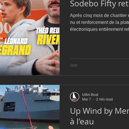
Sodebo Fifty ret
D54
Botin 52
Classe 50
Figaro 3
Flying Phanto
Après cinq mois de chantier 
nu et renforcement de la plate
AC75
Open 7.50
électroniques entièrement re
voiles et nouvelle décoration
skippé par Léonard Legrand, 
dimanche après-midi à Lorie
Ultim Boat
Mar 7
2 min read
Up Wind by Mer
à l'eau