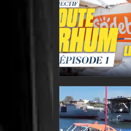
VOR60
Class Rhum
JM
F18
TF35
Business