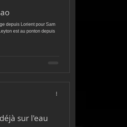
mao
age depuis Lorient pour Sam
Leyton est au ponton depuis
éjà sur l'eau