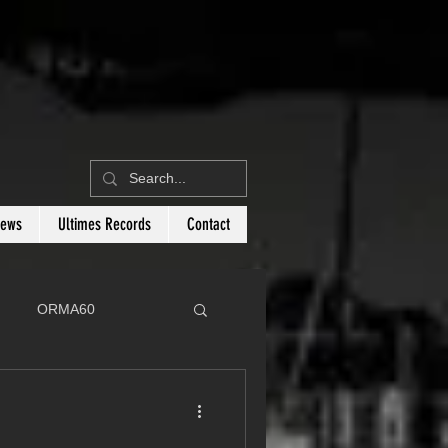
News
Ultimes Records
Contact
ORMA60
C
Botin 80