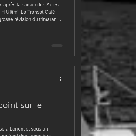
, après la saison des Actes
H Ultim', La Transat Café
 grosse révision du trimaran et
c en point de mire la Route du
e en novembre prochain.
Ocean Fifty sera dense, avec
terranée, avant la DRHeam
 Transatlantique en solitaire.
point sur le
e à Lorient et sous un