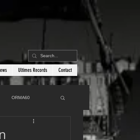
News
Ultimes Records
Contact
ORMA60
C
Botin 80
on