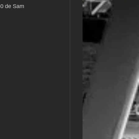
i50 de Sam 
m
L&#39;Hydroptère