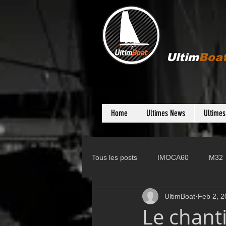
Ultim
Boa
Home
Ultimes News
Ultime
Tous les posts
IMOCA60
M32
UltimBoat
Feb 2, 2
Gunboat
D35
Farr 280
Le chant