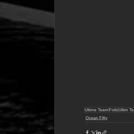
Ultime Team
Foils
Ultim T
Ocean Fifty