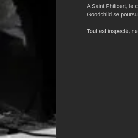
A Saint Philibert, le
VOR60
Class Rhum
JM
Goodchild se poursui
Tout est inspecté, ne
F18
TF35
Business