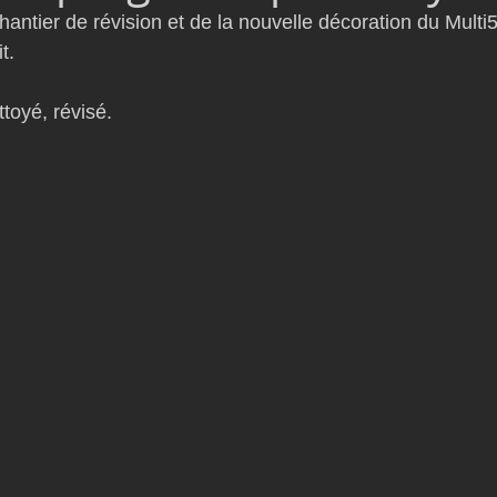
 chantier de révision et de la nouvelle décoration du Mult
D54
Botin 52
Classe 50
Figaro 3
Flying Phanto
t.
ttoyé, révisé.
AC75
Open 7.50