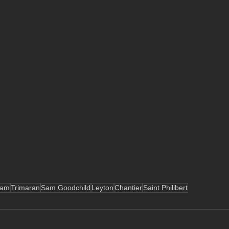
eam
Trimaran
Sam Goodchild
Leyton
Chantier
Saint Philibert