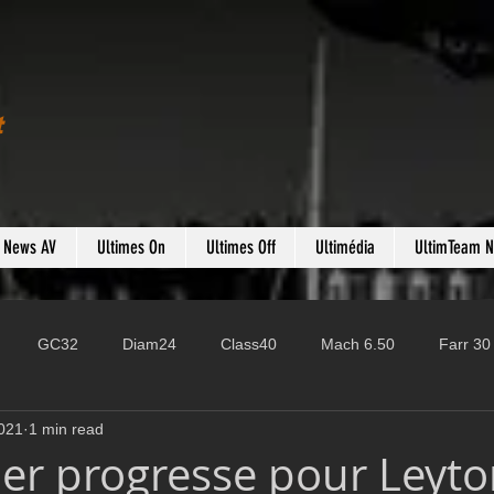
t
s News AV
Ultimes On
Ultimes Off
Ultimédia
UltimTeam 
GC32
Diam24
Class40
Mach 6.50
Farr 30
021
1 min read
Fast 40
PAC52
Ocean Fifty
Mini 6.50
ROR
ier progresse pour Leyt