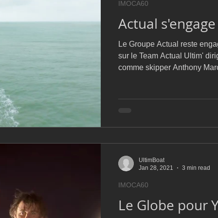
IMOCA60
D54
Botin 52
Classe 50
Figaro 3
Flying Phanto
Actual s'engag
Le Groupe Actual reste enga
AC75
Open 7.50
sur le Team Actual Ultim' di
comme skipper Anthony Mar
UltimBoat
Jan 28, 2021
3 min read
IMOCA60
Le Globe pour 