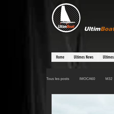
Ultim
Boa
Home
Ultimes News
Ultime
Tous les posts
IMOCA60
M32
Gunboat
D35
Farr 280