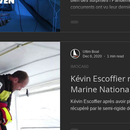
bien des surprises ! Pandémi
concurrents ont vu leur derni
Ultim Boat
Dec 6, 2020
1 min read
IMOCA60
Kévin Escoffier 
Marine Nationa
Kévin Escoffier après avoir 
récupéré par le semi-rigide d