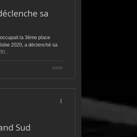
 déclenche sa
 occupait la 3ème place
Globe 2020, a déclenché sa
30...
rand Sud