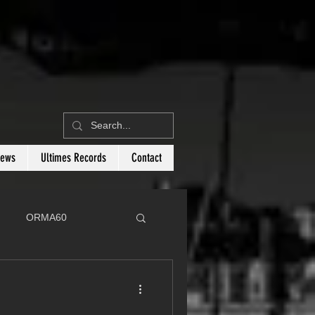
News
Ultimes Records
Contact
ORMA60
C
Botin 80