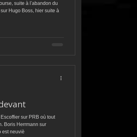
ourse, suite à l'abandon du
sur Hugo Boss, hier suite à
 devant
Escoffier sur PRB où tout
n. Boris Herrmann sur
 est neuviè