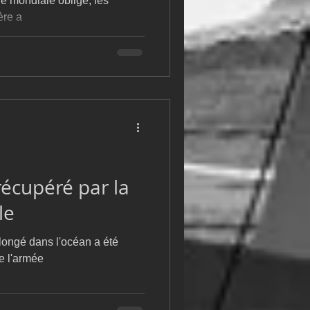
e mondiale oblige, les
ère a
récupéré par la
le
plongé dans l'océan a été
e l'armée