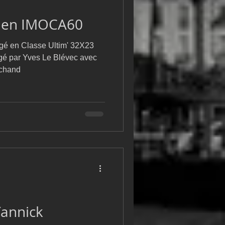
m
L&#39;Hydroptère
e en IMOCA60
gé en Classe Ultim' 32X23
rigé par Yves Le Blévec avec
chand
Yannick