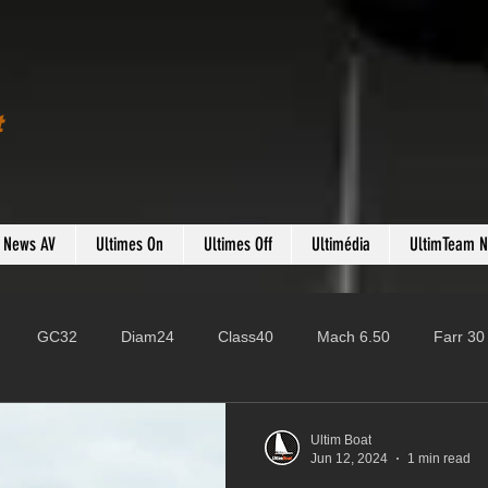
t
s News AV
Ultimes On
Ultimes Off
Ultimédia
UltimTeam 
GC32
Diam24
Class40
Mach 6.50
Farr 30
Fast 40
PAC52
Ocean Fifty
Mini 6.50
ROR
Ultim Boat
Jun 12, 2024
1 min read