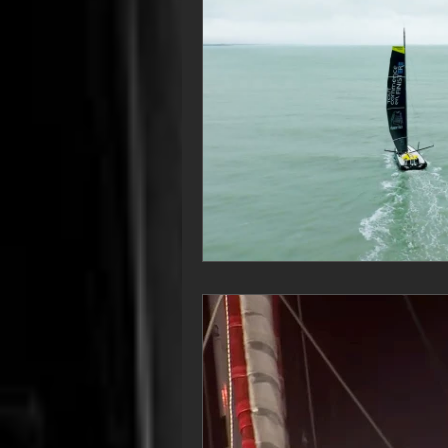
VOR60
Class Rhum
JM
F18
TF35
Business