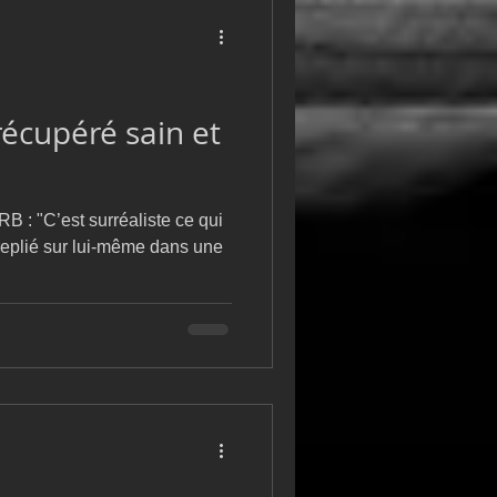
récupéré sain et
RB : "C’est surréaliste ce qui
 replié sur lui-même dans une