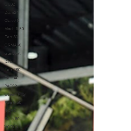
GC32
Diam24
Class40
Mach 6.50
Farr 30
ORMA60
Gunboat
D35
Farr 280
Fast 40
PAC52
Ocean Fifty
Mini 6.50
RORC
Botin 80
VOR60