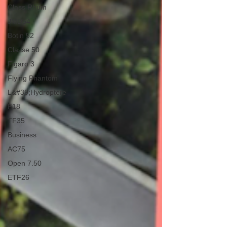
Class Rhum
JMD54
Botin 52
Classe 50
Figaro 3
Flying Phantom
L&#39;Hydroptère
F18
TF35
Business
AC75
Open 7.50
ETF26