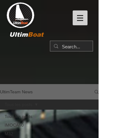
Ultim
Boat
UltimTeam News
Tous les posts
Tous les posts
IMOCA60
M32