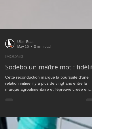
Ultim Boat
May 15
3 min read
IMOCA60
Sodebo un maître mot : fidélité
Cette reconduction marque la poursuite d’une
relation initiée il y a plus de vingt ans entre la
marque agroalimentaire et l’épreuve créée en
1989 par Philippe Jeantot. Avec cette nouvelle
échéance, Sodebo accompagnera la course pour
une septième édition consécutive du Vendée
Globe, renforçant une stratégie de sponsoring