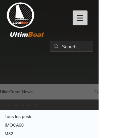
Ultim
Boat
UltimTeam News
Tous les posts
Tous les posts
IMOCA60
M32