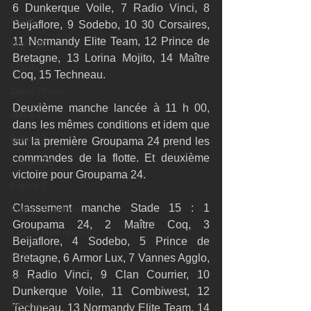
6 Dunkerque Voile, 7 Radio Vinci, 8 
RORC
Beijaflore, 9 Sodebo, 10 30 Corsaires, 
11 Normandy Elite Team, 12 Prince de 
Botin 80
Bretagne, 13 Lorina Mojito, 14 Maître 
VOR60
Coq, 15 Techneau. 
Class Rhum
Deuxième manche lancée à 11 h 00, 
JMD54
dans les mêmes conditions et idem que 
Botin 52
sur la première Groupama 24 prend les 
commandes de la flotte. Et deuxième 
Classe 50
victoire pour Groupama 24. 
Figaro 3
Classement manche Stade 15 : 1 
Flying Phantom
Groupama 24, 2 Maître Coq, 3 
L&#39;Hydroptère
Beijaflore, 4 Sodebo, 5 Prince de 
F18
Bretagne, 6 Armor Lux, 7 Vannes Agglo, 
8 Radio Vinci, 9 Clan Courrier, 10 
TF35
Dunkerque Voile, 11 Combiwest, 12 
Business
Techneau, 13 Normandy Elite Team, 14 