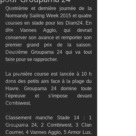
M32
Quatrième et dernière journée de la 
GC32
Normandy Sailing Week 2015 et quatre 
Diam24
courses en stade pour les Diam24. En 
tête Vannes Agglo, qui devrait 
Class40
conserver son avance et remporter son 
Mach 6.50
premier grand prix de la saison. 
Farr 30
Deuxième Groupama 24 qui va tout 
faire pour se rapprocher. 
ORMA60
Gunboat
La première course est lancée à 10 h 
dans des petits airs face à la plage du 
D35
Havre. Groupama 24 domine toute 
Farr 280
l’épreuve et s’impose devant 
Combiwest. 
Fast 40
PAC52
Classement manche Stade 14 : 1 
Ocean Fifty
Groupama 24, 2 Combiwest, 3 Clan 
Courrier, 4 Vannes Agglo, 5 Armor Lux, 
Mini 6.50