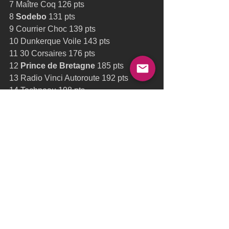
7 Maître Coq 126 pts 
8 
Sodebo
 131 pts 
9 Courrier Choc 139 pts 
10 Dunkerque Voile 143 pts 
11 30 Corsaires 176 pts 
12 
Prince de Bretagne
 185 pts 
13 Radio Vinci Autoroute 192 pts 
14 Techneau 198 pts 
15 Lorina Mojito 219 pts 
16 Agrival 278 pts 
 Crédit photo : Diam24 OD 
Déception pour 
Prince de Bretagne
 et 
Sodebo
, malgré les entraînements en 
commun à la Trinité en ce début de 
mois de juin. Il ne reste plus qu’à 
préparer le matériel, et monter 
doucement à Dunkerque pour un 
premier départ du Tour Voile 2015 le 1er 
juillet.