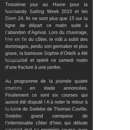
M32
Troisième jour au Havre pour la 
GC32
Normandy Sailing Week 2015 et les 
Diam 24. Ils ne sont plus que 15 sur la 
Diam24
ligne de départ ce matin suite à 
Class40
l’abandon d’Agrival. Lors du chavirage, 
hier en fin du côtier, le mât a subit des 
Mach 6.50
dommages, perdu son gennaker et plus 
Farr 30
grave, la barreuse Sophie d’Ortelli a été 
ORMA60
hospitalisé et opéré ce samedi matin 
d’une fracture à une jambe. 
Gunboat
D35
Au programme de la journée quatre 
courses en stade annoncées. 
Farr 280
Finalement ce sont six courses qui 
Fast 40
auront été disputé ! A à noter le retour à 
PAC52
la barre de Sodebo de Thomas Coville. 
Sodebo grand vainqueur de 
Ocean Fifty
l’interminable côtier d’hier, qui débute 
Mini 6.50
pourtant mal sa première course avec 