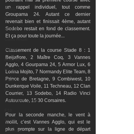
un rappel individuel, tout comme 
RORC
Groupama 24. Autant ce dernier 
Botin 80
revenait bien et finissait 4ème, autant 
Sodebo restait en fond de classement. 
VOR60
Et ça pour toute la journée... 
Class Rhum
JMD54
Classement de la course Stade 8 : 1 
Beijaflore, 2 Maître Coq, 3 Vannes 
Botin 52
Agglo, 4 Gourpama 24, 5 Armor Lux, 6 
Classe 50
Lorina Mojito, 7 Normandy Elite Team, 8 
Prince de Bretagne, 9 Combiwest, 10 
Figaro 3
Dunkerque Voile, 11 Techneau, 12 Clan 
Flying Phantom
Courrier, 13 Sodebo, 14 Radio Vinci 
L&#39;Hydroptère
Autouroute, 15 30 Corsaires. 
F18
Pour la seconde manche, le vent à 
TF35
mollit, c’est Vannes Agglo, qui est le 
plus prompte sur la ligne de départ 
Business