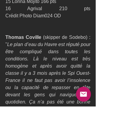
15 Lorina Mojito 166 pts                            
16 Agrival 210 pts                                                                      
Crédit Photo Diam024 OD 
Thomas Coville 
(skipper de Sodebo) : 
"
Le plan d’eau du Havre est réputé pour 
être compliqué dans toutes les 
conditions. Là le niveau est très 
homogène et après avoir quitté la 
classe il y a 3 mois après le Spi Ouest-
France il ne faut pas avoir l’insolence 
ou la capacité de repasser en tête 
devant les gens qui naviguent au 
quotidien. Ça n’a pas été une bonne 
journée pour Sodebo !
" 
Réaction de 
Mathieu Souben
 suite à 
l’abandon de Prince de Bretagne : 