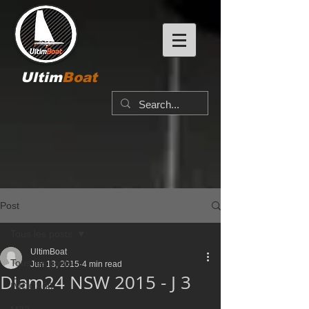
Ultim
Boat
Post
Tous les posts
UltimBoat
Tous les posts
Jun 13, 2015
4 min read
Diam24 NSW 2015 - J 3
IMOCA60